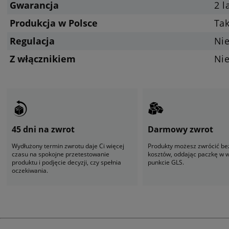
Gwarancja
2 l
Produkcja w Polsce
Ta
Regulacja
Ni
Z włącznikiem
Ni
45 dni na zwrot
Darmowy zwrot
Wydłużony termin zwrotu daje Ci więcej
Produkty możesz zwrócić be
czasu na spokojne przetestowanie
kosztów, oddając paczkę w
produktu i podjęcie decyzji, czy spełnia
punkcie GLS.
oczekiwania.