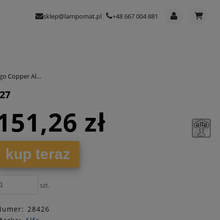
sklep@lampomat.pl
+48 667 004 881
Alfa 24320 E27
27
151,26 zł
kup teraz
szt.
Numer:
28426