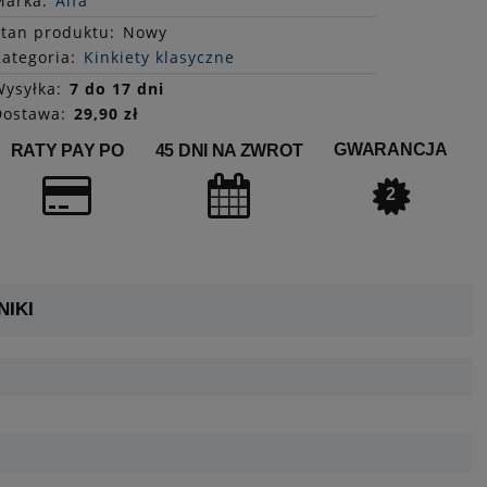
Marka:
Alfa
Stan
produktu
:
Nowy
ategoria:
Kinkiety klasyczne
ysyłka:
7 do 17 dni
Dostawa:
29,90 zł
GWARANCJA
RATY PAY PO
45 DNI NA ZWROT
2
IKI