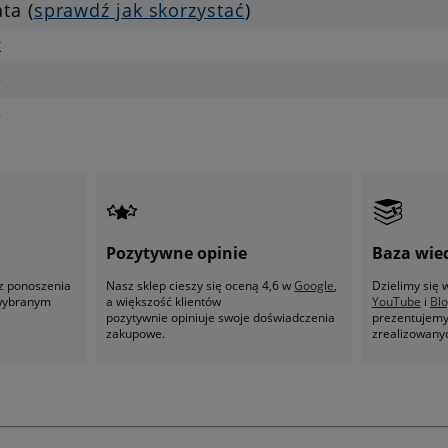
ata (
sprawdź jak skorzystać
)
k
e
e
Pozytywne opinie
Baza wie
z ponoszenia
Nasz sklep cieszy się oceną 4,6 w
Google
,
Dzielimy się
 wybranym
a większość klientów
YouTube
i
Bl
pozytywnie opiniuje swoje doświadczenia
prezentujemy 
zakupowe.
zrealizowany