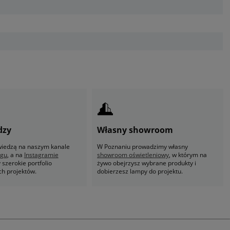
dzy
Własny showroom
 wiedzą na naszym kanale
W Poznaniu prowadzimy własny
ogu
, a na
Instagramie
showroom oświetleniowy
, w którym na
szerokie portfolio
żywo obejrzysz wybrane produkty i
ch projektów.
dobierzesz lampy do projektu.