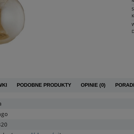
K
W
WKI
PODOBNE PRODUKTY
OPINIE (0)
PORADN
a
ngo
320