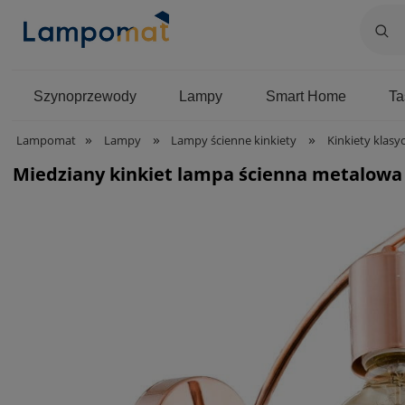
Szynoprzewody
Lampy
Smart Home
T
»
»
»
Lampomat
Lampy
Lampy ścienne kinkiety
Kinkiety klasy
Miedziany kinkiet lampa ścienna metalowa 