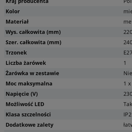
Kraj producenta
Pol
Kolor
mi
Materiał
me
Wys. całkowita (mm)
22
Szer. całkowita (mm)
24
Trzonek
E27
Liczba żarówek
1
Żarówka w zestawie
Nie
Moc maksymalna
1 x
Napięcie (V)
23
Możliwość LED
Tak
Klasa szczelności
IP2
Dodatkowe zalety
ła