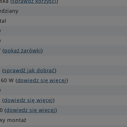
ska (
sprawdź korzyści
)
edziany
tal
0
0
 (
pokaż żarówki
)
 (
sprawdź jak dobrać
)
 60 W (
dowiedz się więcej
)
0
 (
dowiedz się więcej
)
0 (
dowiedz się więcej
)
twy montaż