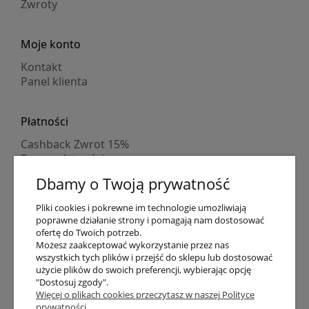
Zwroty
Moje konto
Kontakt
Panel klienta
Płatności
Cashback Zwrot 15%
Formy płatności
Indywidualne wyceny
Dbamy o Twoją prywatność
Numer konta
PayPo kupujesz, nie płacisz
Pliki cookies i pokrewne im technologie umożliwiają
Progi rabatowe
poprawne działanie strony i pomagają nam dostosować
Promocje
ofertę do Twoich potrzeb.
Możesz zaakceptować wykorzystanie przez nas
wszystkich tych plików i przejść do sklepu lub dostosować
Dostawa
użycie plików do swoich preferencji, wybierając opcję
"Dostosuj zgody".
Czas wysyłki
Więcej o plikach cookies przeczytasz w naszej Polityce
Dostawa
prywatności.