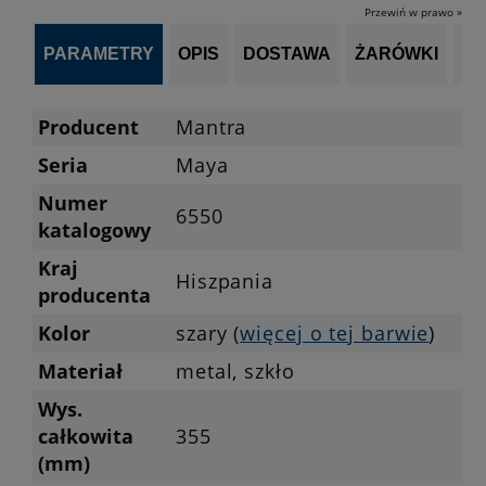
Przewiń w prawo »
PARAMETRY
OPIS
DOSTAWA
ŻARÓWKI
P
Producent
Mantra
Seria
Maya
Numer
6550
katalogowy
Kraj
Hiszpania
producenta
Kolor
szary (
więcej o tej barwie
)
Materiał
metal, szkło
Wys.
całkowita
355
(mm)