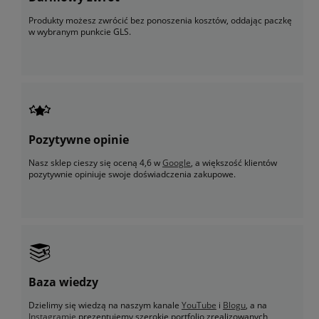
Produkty możesz zwrócić bez ponoszenia kosztów, oddając paczkę
w wybranym punkcie GLS.
Pozytywne opinie
Nasz sklep cieszy się oceną 4,6 w
Google
, a większość klientów
pozytywnie opiniuje swoje doświadczenia zakupowe.
Baza wiedzy
Dzielimy się wiedzą na naszym kanale
YouTube
i
Blogu
, a na
Instagramie
prezentujemy szerokie portfolio zrealizowanych