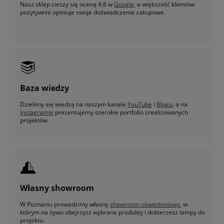
Nasz sklep cieszy się oceną 4,6 w
Google
, a większość klientów
pozytywnie opiniuje swoje doświadczenia zakupowe.
Baza wiedzy
Dzielimy się wiedzą na naszym kanale
YouTube
i
Blogu
, a na
Instagramie
prezentujemy szerokie portfolio zrealizowanych
projektów.
Własny showroom
W Poznaniu prowadzimy własny
showroom oświetleniowy
, w
którym na żywo obejrzysz wybrane produkty i dobierzesz lampy do
projektu.