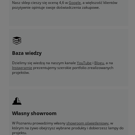
Nasz sklep cieszy się oceną 4,6 w
Google
, a większość klientów
pozytywnie opiniuje swoje doświadczenia zakupowe.
Baza wiedzy
Dzielimy się wiedzą na naszym kanale
YouTube
i
Blogu
, a na
Instagramie
prezentujemy szerokie portfolio zrealizowanych
projektów.
Własny showroom
W Poznaniu prowadzimy własny
showroom oświetleniowy
, w
którym na żywo obejrzysz wybrane produkty i dobierzesz lampy do
projektu.