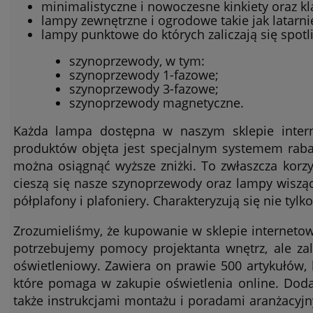
minimalistyczne i nowoczesne kinkiety oraz k
lampy zewnętrzne i ogrodowe takie jak latarni
lampy punktowe do których zaliczają się spotl
szynoprzewody, w tym:
szynoprzewody 1-fazowe;
szynoprzewody 3-fazowe;
szynoprzewody magnetyczne.
Każda lampa dostępna w naszym sklepie inter
produktów objęta jest specjalnym systemem raba
można osiągnąć wyższe zniżki. To zwłaszcza korz
cieszą się nasze szynoprzewody oraz lampy wisząc
półplafony i plafoniery. Charakteryzują się nie tylk
Zrozumieliśmy, że kupowanie w sklepie interneto
potrzebujemy pomocy projektanta wnętrz, ale za
oświetleniowy. Zawiera on prawie 500 artykułów, 
które pomaga w zakupie oświetlenia online. Dod
także instrukcjami montażu i poradami aranżacyjn