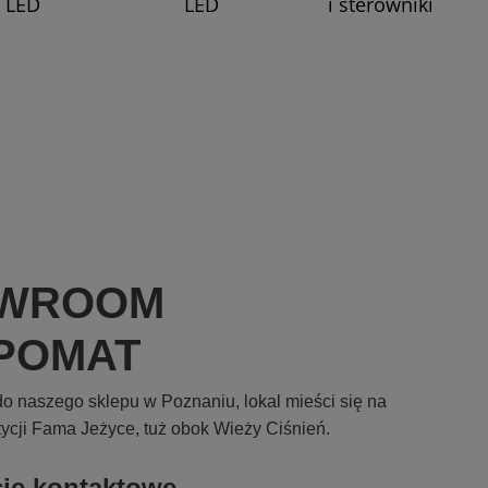
LED
LED
i sterowniki
WROOM
POMAT
o naszego sklepu w Poznaniu, lokal mieści się na
tycji Fama Jeżyce, tuż obok Wieży Ciśnień.
cje kontaktowe