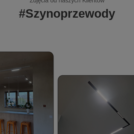
Zdjęcia od naszych Klientów
#Szynoprzewody