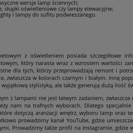
lasyczne wersje lamp ściennych;
e, słupki oświetleniowe czy lampy elewacyjne;
ighty i lampy do sufitu podwieszanego.
netowym z oświetleniem posiada szczegółowe inf
towym, który narasta wraz z wzrostem wartości zamó
ystne dla tych, którzy przeprowadzają remont i pot
e, zwłaszcza w kolorach czarnym i białym. Inną popu
o wyjątkową stylistyką, ale także generują dużą ilość 
wym z lampami nie jest łatwym zadaniem, zwłaszcza 
leży nam na trafnych wyborach. Dlatego specjalnie 
które dotyczą aranżacji wnętrz, wyboru lamp oraz te
atkowo prowadzimy kanał YouTube, gdzie umieszcza
ymi. Prowadzimy także profil na Instagramie, gdzie w