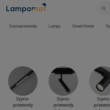
Szynoprzewody
Lampy
Smart Home
T
Szyno-
Szyno-
Szyno
przewody
przewody
przewo