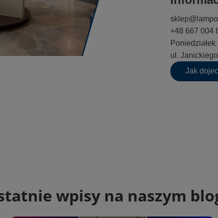
sklep@lampo
+48 667 004 
Poniedziałek 
ul. Janickie
Jak doje
statnie wpisy na naszym blo