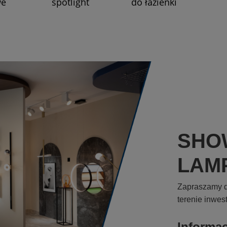
we
spotlight
do łazienki
SHO
LAM
Zapraszamy d
terenie inwes
Informa