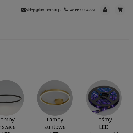
sklep@lampomat.pl
+48 667 004 881
Lampy
Lampy
Taśmy
iszące
sufitowe
LED