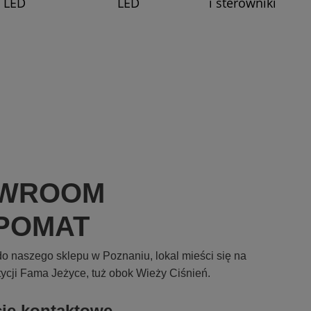
LED
LED
i sterowniki
WROOM
POMAT
o naszego sklepu w Poznaniu, lokal mieści się na
tycji Fama Jeżyce, tuż obok Wieży Ciśnień.
cje kontaktowe