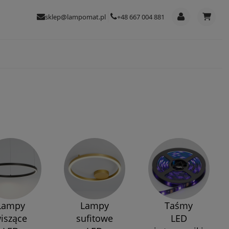
sklep@lampomat.pl
+48 667 004 881
Lampy
Lampy
Taśmy
iszące
sufitowe
LED