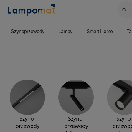
Szynoprzewody
Lampy
Smart Home
T
Szyno-
Szyno-
Szyno
przewody
przewody
przewo