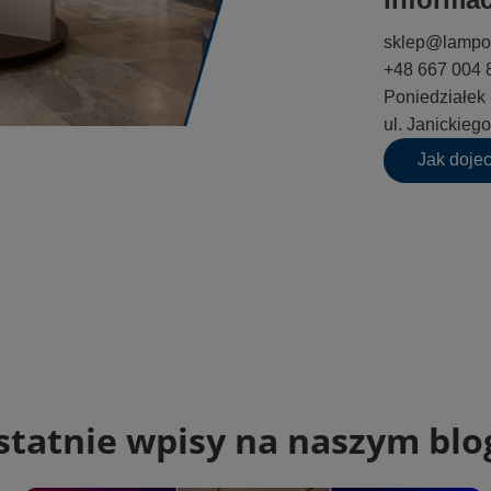
sklep@lampo
+48 667 004 
Poniedziałek 
ul. Janickie
Jak doje
statnie wpisy na naszym blo