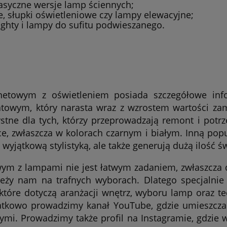
lasyczne wersje lamp ściennych;
e, słupki oświetleniowe czy lampy elewacyjne;
ighty i lampy do sufitu podwieszanego.
netowym z oświetleniem posiada szczegółowe inf
towym, który narasta wraz z wzrostem wartości zamó
ystne dla tych, którzy przeprowadzają remont i pot
e, zwłaszcza w kolorach czarnym i białym. Inną popu
o wyjątkową stylistyką, ale także generują dużą ilość 
wym z lampami nie jest łatwym zadaniem, zwłaszcza 
leży nam na trafnych wyborach. Dlatego specjalnie 
które dotyczą aranżacji wnętrz, wyboru lamp oraz te
atkowo prowadzimy kanał YouTube, gdzie umieszcza
ymi. Prowadzimy także profil na Instagramie, gdzie w