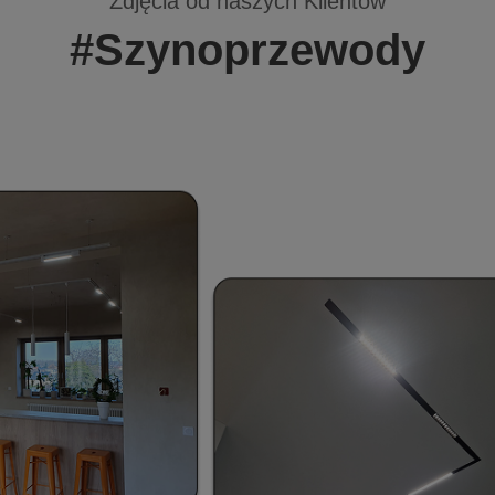
Zdjęcia od naszych Klientów
#Szynoprzewody