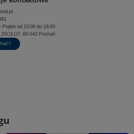
mat.pl
881
- Piątek od 10:00 do 18:00
go 25C/LU7, 60-542 Poznań
chać?
gu