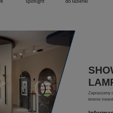
we
spotlight
do łazienki
SHO
LAM
Zapraszamy d
terenie inwes
Informa