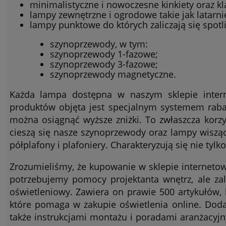
minimalistyczne i nowoczesne kinkiety oraz k
lampy zewnętrzne i ogrodowe takie jak latarni
lampy punktowe do których zaliczają się spotl
szynoprzewody, w tym:
szynoprzewody 1-fazowe;
szynoprzewody 3-fazowe;
szynoprzewody magnetyczne.
Każda lampa dostępna w naszym sklepie inter
produktów objęta jest specjalnym systemem raba
można osiągnąć wyższe zniżki. To zwłaszcza korz
cieszą się nasze szynoprzewody oraz lampy wisząc
półplafony i plafoniery. Charakteryzują się nie tylk
Zrozumieliśmy, że kupowanie w sklepie interneto
potrzebujemy pomocy projektanta wnętrz, ale za
oświetleniowy. Zawiera on prawie 500 artykułów, 
które pomaga w zakupie oświetlenia online. Dod
także instrukcjami montażu i poradami aranżacyjn