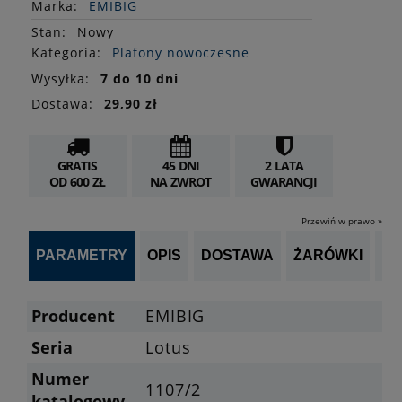
Marka:
EMIBIG
Stan
:
Nowy
Kategoria:
Plafony nowoczesne
Wysyłka:
7 do 10 dni
Dostawa:
29,90 zł
GRATIS
45 DNI
2 LATA
OD 600 ZŁ
NA ZWROT
GWARANCJI
Przewiń w prawo »
PARAMETRY
OPIS
DOSTAWA
ŻARÓWKI
P
Producent
EMIBIG
Seria
Lotus
Numer
1107/2
katalogowy