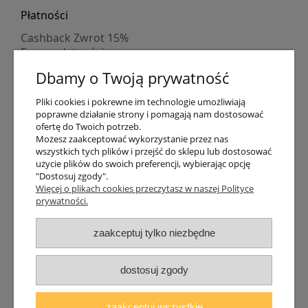
Płatności
Cashback Zwrot 15%
Formy płatności
Indywidualne wyceny
Dbamy o Twoją prywatność
Numer konta
PayPo kupujesz, nie płacisz
Pliki cookies i pokrewne im technologie umożliwiają
Progi rabatowe
poprawne działanie strony i pomagają nam dostosować
Promocje
ofertę do Twoich potrzeb.
Możesz zaakceptować wykorzystanie przez nas
wszystkich tych plików i przejść do sklepu lub dostosować
Dostawa
użycie plików do swoich preferencji, wybierając opcję
"Dostosuj zgody".
Czas wysyłki
Więcej o plikach cookies przeczytasz w naszej Polityce
Dostawa
prywatności.
Śledzenie przesyłki GLS
Śledzenie przesyłki DPD
zaakceptuj tylko niezbędne
Shipping abroad
Zarejestruj się
/
Zaloguj się
dostosuj zgody
Lampomat 2017 - 2026
zaakceptuj wszystkie