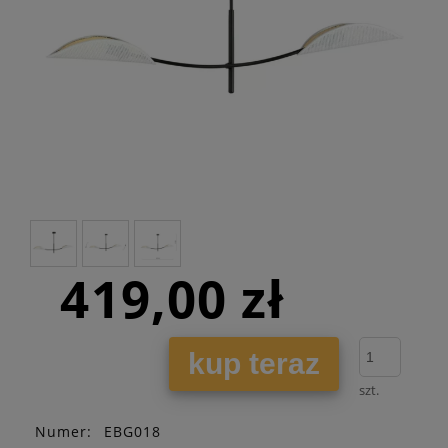
419,00 zł
kup teraz
szt.
Numer:
EBG018