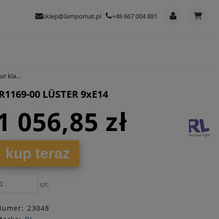
sklep@lampomat.pl
+48 667 004 881
ER 9xE14
R1169-00 LÜSTER 9xE14
1 056,85 zł
kup teraz
szt.
Numer:
23048