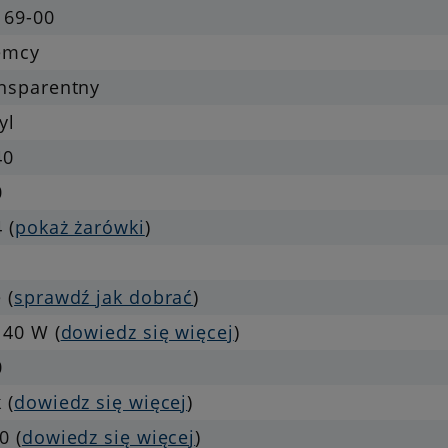
169-00
emcy
ansparentny
yl
40
0
 (
pokaż żarówki
)
 (
sprawdź jak dobrać
)
 40 W (
dowiedz się więcej
)
0
 (
dowiedz się więcej
)
0 (
dowiedz się więcej
)