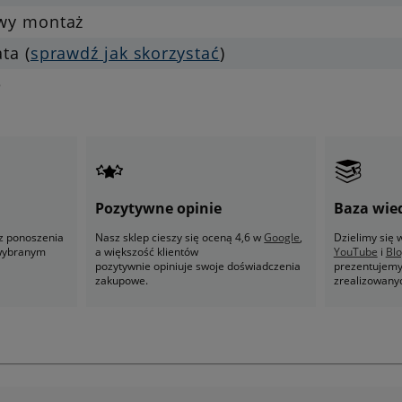
twy montaż
ata (
sprawdź jak skorzystać
)
e
Pozytywne opinie
Baza wie
z ponoszenia
Nasz sklep cieszy się oceną 4,6 w
Google
,
Dzielimy się
 wybranym
a większość klientów
YouTube
i
Bl
pozytywnie opiniuje swoje doświadczenia
prezentujemy 
zakupowe.
zrealizowany