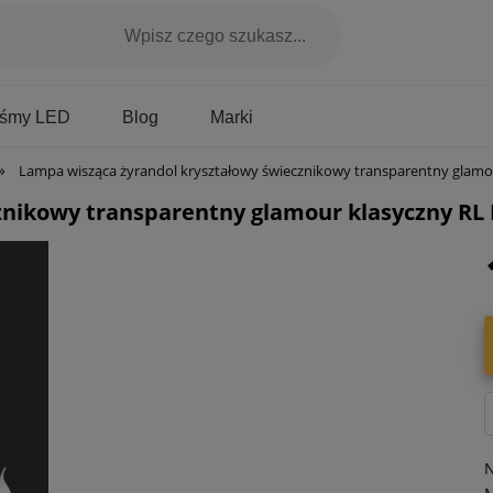
Marki
aśmy LED
Blog
»
Lampa wisząca żyrandol kryształowy świecznikowy transparentny glamour klasyczny RL R1169-00 LÜST
znikowy transparentny glamour klasyczny RL 