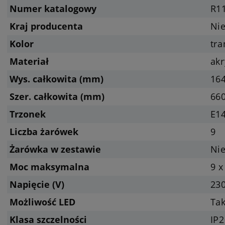
Numer katalogowy
R1
Kraj producenta
Ni
Kolor
tr
Materiał
akr
Wys. całkowita (mm)
16
Szer. całkowita (mm)
66
Trzonek
E14
Liczba żarówek
9
Żarówka w zestawie
Nie
Moc maksymalna
9 x
Napięcie (V)
23
Możliwość LED
Tak
Klasa szczelności
IP2