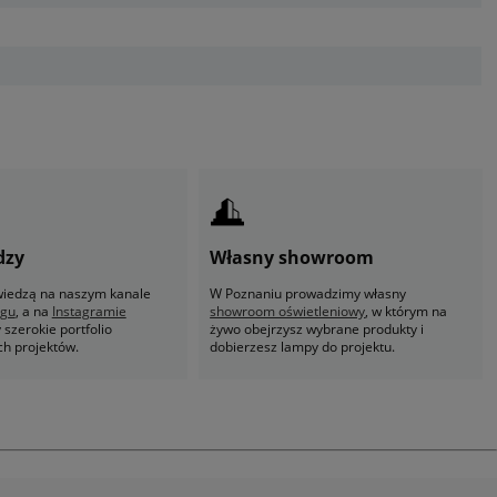
dzy
Własny showroom
 wiedzą na naszym kanale
W Poznaniu prowadzimy własny
ogu
, a na
Instagramie
showroom oświetleniowy
, w którym na
szerokie portfolio
żywo obejrzysz wybrane produkty i
ch projektów.
dobierzesz lampy do projektu.