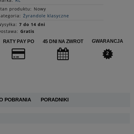
Marka:
RL
Stan
produktu
:
Nowy
ategoria:
Żyrandole klasyczne
ysyłka:
7 do 14 dni
Dostawa:
Gratis
GWARANCJA
RATY PAY PO
45 DNI NA ZWROT
2
DO POBRANIA
PORADNIKI