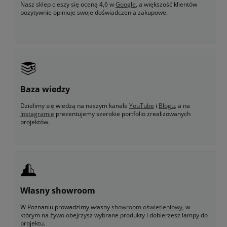
Nasz sklep cieszy się oceną 4,6 w
Google
, a większość klientów
pozytywnie opiniuje swoje doświadczenia zakupowe.
Baza wiedzy
Dzielimy się wiedzą na naszym kanale
YouTube
i
Blogu
, a na
Instagramie
prezentujemy szerokie portfolio zrealizowanych
projektów.
Własny showroom
W Poznaniu prowadzimy własny
showroom oświetleniowy
, w
którym na żywo obejrzysz wybrane produkty i dobierzesz lampy do
projektu.