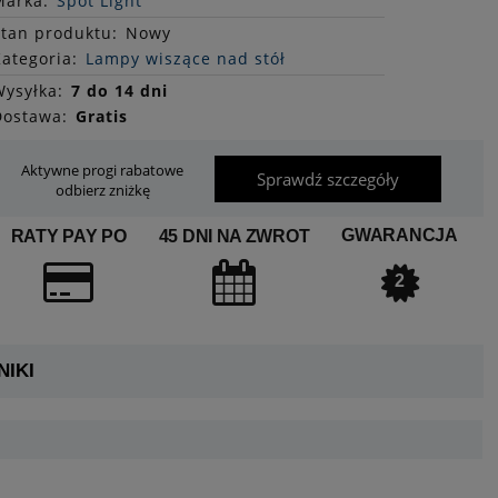
Marka:
Spot Light
Stan
produktu
:
Nowy
ategoria:
Lampy wiszące nad stół
ysyłka:
7 do 14 dni
Dostawa:
Gratis
Aktywne progi rabatowe
Sprawdź szczegóły
odbierz zniżkę
GWARANCJA
RATY PAY PO
45 DNI NA ZWROT
2
IKI