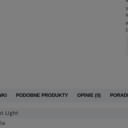
K
W
WKI
PODOBNE PRODUKTY
OPINIE (0)
PORADN
t Light
la