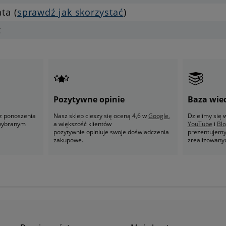
ata (
sprawdź jak skorzystać
)
k
Pozytywne opinie
Baza wie
z ponoszenia
Nasz sklep cieszy się oceną 4,6 w
Google
,
Dzielimy się
 wybranym
a większość klientów
YouTube
i
Bl
pozytywnie opiniuje swoje doświadczenia
prezentujemy 
zakupowe.
zrealizowany