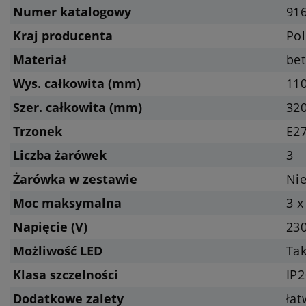
Numer katalogowy
91
Kraj producenta
Pol
Materiał
bet
Wys. całkowita (mm)
11
Szer. całkowita (mm)
32
Trzonek
E27
Liczba żarówek
3
Żarówka w zestawie
Nie
Moc maksymalna
3 x
Napięcie (V)
23
Możliwość LED
Tak
Klasa szczelności
IP2
Dodatkowe zalety
ła