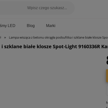
Marki
aśmy LED
Blog
»
ł
Lampa wisząca z betonu okrągła podsufitka i szklane białe klosze Spot-Light 9160336R Karla 3xE27
i szklane białe klosze Spot-Light 9160336R K