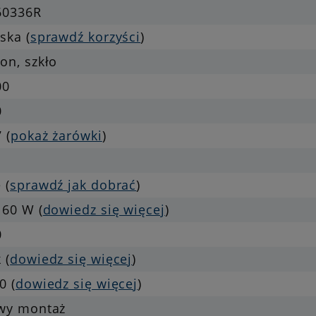
60336R
ska (
sprawdź korzyści
)
on, szkło
00
0
 (
pokaż żarówki
)
 (
sprawdź jak dobrać
)
 60 W (
dowiedz się więcej
)
0
 (
dowiedz się więcej
)
0 (
dowiedz się więcej
)
twy montaż