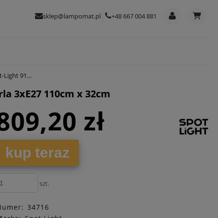
sklep@lampomat.pl
+48 667 004 881
 110cm x 32cm
arla 3xE27 110cm x 32cm
809,20 zł
kup teraz
szt.
Numer:
34716