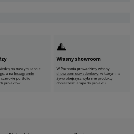
dzy
Własny showroom
 wiedzą na naszym kanale
W Poznaniu prowadzimy własny
ogu
, a na
Instagramie
showroom oświetleniowy
, w którym na
szerokie portfolio
żywo obejrzysz wybrane produkty i
ch projektów.
dobierzesz lampy do projektu.