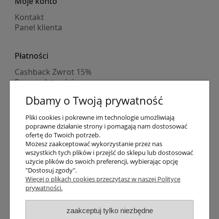
Moje konto
Kontakt
Panel klienta
Płatności
Cashback Zwrot 15%
Formy płatności
Indywidualne wyceny
Dbamy o Twoją prywatność
Numer konta
PayPo kupujesz, nie płacisz
Pliki cookies i pokrewne im technologie umożliwiają
Progi rabatowe
poprawne działanie strony i pomagają nam dostosować
Promocje
ofertę do Twoich potrzeb.
Możesz zaakceptować wykorzystanie przez nas
wszystkich tych plików i przejść do sklepu lub dostosować
Dostawa
użycie plików do swoich preferencji, wybierając opcję
"Dostosuj zgody".
Czas wysyłki
Więcej o plikach cookies przeczytasz w naszej Polityce
Dostawa
prywatności.
Śledzenie przesyłki GLS
Śledzenie przesyłki DPD
zaakceptuj tylko niezbędne