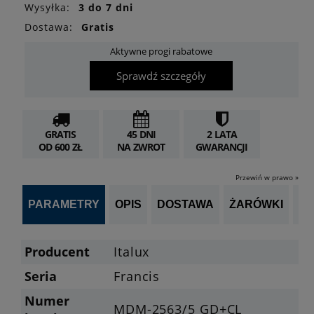
Wysyłka:
3 do 7 dni
Dostawa:
Gratis
Aktywne progi rabatowe
Sprawdź szczegóły
GRATIS
45 DNI
2 LATA
OD 600 ZŁ
NA ZWROT
GWARANCJI
Przewiń w prawo »
PARAMETRY
OPIS
DOSTAWA
ŻARÓWKI
P
Producent
Italux
Seria
Francis
Numer
MDM-2563/5 GD+CL