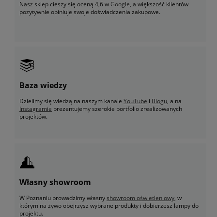
Nasz sklep cieszy się oceną 4,6 w
Google
, a większość klientów
pozytywnie opiniuje swoje doświadczenia zakupowe.
Baza wiedzy
Dzielimy się wiedzą na naszym kanale
YouTube
i
Blogu
, a na
Instagramie
prezentujemy szerokie portfolio zrealizowanych
projektów.
Własny showroom
W Poznaniu prowadzimy własny
showroom oświetleniowy
, w
którym na żywo obejrzysz wybrane produkty i dobierzesz lampy do
projektu.