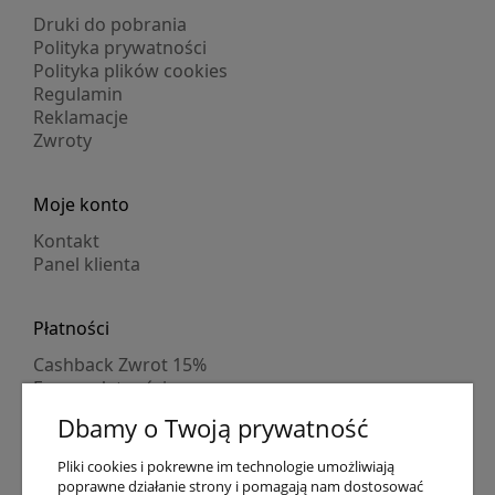
Druki do pobrania
Polityka prywatności
Polityka plików cookies
Regulamin
Reklamacje
Zwroty
Moje konto
Kontakt
Panel klienta
Płatności
Cashback Zwrot 15%
Formy płatności
Indywidualne wyceny
Dbamy o Twoją prywatność
Numer konta
PayPo kupujesz, nie płacisz
Pliki cookies i pokrewne im technologie umożliwiają
Progi rabatowe
poprawne działanie strony i pomagają nam dostosować