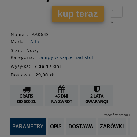
kup teraz
szt.
Numer:
AA0643
Marka:
Alfa
Stan
:
Nowy
Kategoria:
Lampy wiszące nad stół
Wysyłka:
7 do 17 dni
Dostawa:
29,90 zł
GRATIS
45 DNI
2 LATA
OD 600 ZŁ
NA ZWROT
GWARANCJI
Przewiń w prawo »
PARAMETRY
OPIS
DOSTAWA
ŻARÓWKI
P