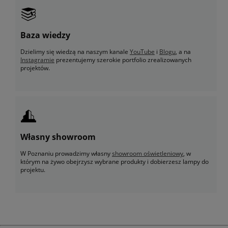
Baza wiedzy
Dzielimy się wiedzą na naszym kanale
YouTube
i
Blogu
, a na
Instagramie
prezentujemy szerokie portfolio zrealizowanych
projektów.
Własny showroom
W Poznaniu prowadzimy własny
showroom oświetleniowy
, w
którym na żywo obejrzysz wybrane produkty i dobierzesz lampy do
projektu.