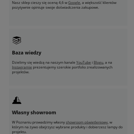
Nasz sklep cieszy się oceną 4,6 w
Google
, a większość klientów
pozytywnie opiniuje swoje doświadczenia zakupowe.
Baza wiedzy
Dzielimy się wiedzą na naszym kanale
YouTube
i
Blogu
, a na
Instagramie
prezentujemy szerokie portfolio zrealizowanych
projektów.
Własny showroom
W Poznaniu prowadzimy własny
showroom oświetleniowy
, w
którym na żywo obejrzysz wybrane produkty i dobierzesz lampy do
projektu.