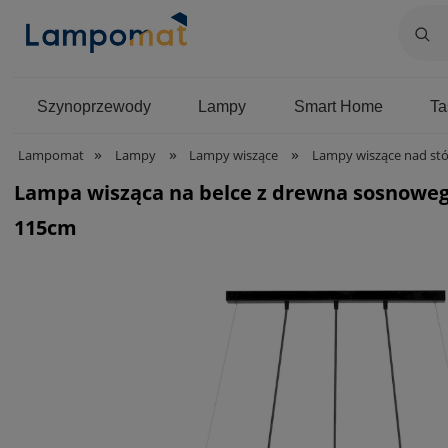
Szynoprzewody
Lampy
Smart Home
T
»
»
»
Lampomat
Lampy
Lampy wiszące
Lampy wiszące nad stó
Lampa wisząca na belce z drewna sosnowego
115cm