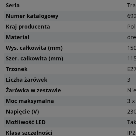
Seria
Tr
Numer katalogowy
69
Kraj producenta
Pol
Materiał
dr
Wys. całkowita (mm)
15
Szer. całkowita (mm)
11
Trzonek
E27
Liczba żarówek
3
Żarówka w zestawie
Nie
Moc maksymalna
3 x
Napięcie (V)
23
Możliwość LED
Tak
Klasa szczelności
IP2