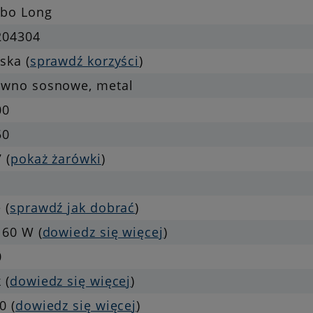
abo Long
204304
ska (
sprawdź korzyści
)
ewno sosnowe, metal
00
50
 (
pokaż żarówki
)
 (
sprawdź jak dobrać
)
 60 W (
dowiedz się więcej
)
0
 (
dowiedz się więcej
)
0 (
dowiedz się więcej
)