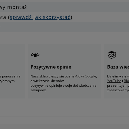
twy montaż
ata (
sprawdź jak skorzystać
)
k
Pozytywne opinie
Baza wie
z ponoszenia
Nasz sklep cieszy się oceną 4,6 w
Google
,
Dzielimy się
 wybranym
a większość klientów
YouTube
i
Bl
pozytywnie opiniuje swoje doświadczenia
prezentujemy 
zakupowe.
zrealizowany