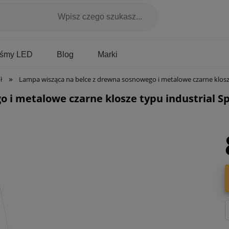
Marki
aśmy LED
Blog
»
ł
Lampa wisząca na belce z drewna sosnowego i metalowe czarne klosze typu industrial Spot-Light 69204304 Trabo Long 3xE
 i metalowe czarne klosze typu industrial Sp