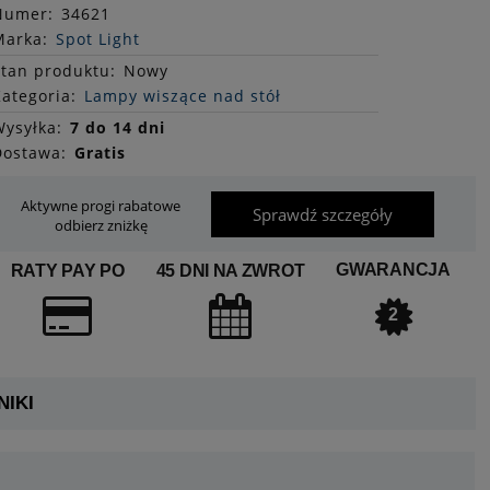
Numer:
34621
Marka:
Spot Light
Stan
produktu
:
Nowy
ategoria:
Lampy wiszące nad stół
ysyłka:
7 do 14 dni
Dostawa:
Gratis
Aktywne progi rabatowe
Sprawdź szczegóły
odbierz zniżkę
GWARANCJA
RATY PAY PO
45 DNI NA ZWROT
2
IKI