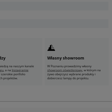
dzy
Własny showroom
 wiedzą na naszym kanale
W Poznaniu prowadzimy własny
ogu
, a na
Instagramie
showroom oświetleniowy
, w którym na
szerokie portfolio
żywo obejrzysz wybrane produkty i
ch projektów.
dobierzesz lampy do projektu.