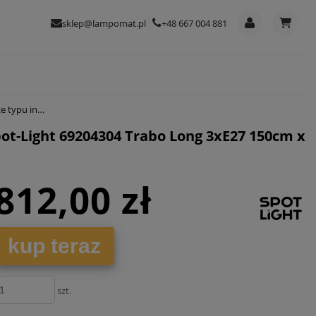
sklep@lampomat.pl
+48 667 004 881
27 150cm x 115cm
ot-Light 69204304 Trabo Long 3xE27 150cm x
812,00 zł
kup teraz
szt.