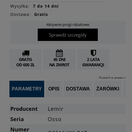
Wysyłka:
7 do 14 dni
Dostawa:
Gratis
Aktywne progi rabatowe
Sprawdź szczegóły
GRATIS
45 DNI
2 LATA
OD 600 ZŁ
NA ZWROT
GWARANCJI
Przewiń w prawo »
PARAMETRY
OPIS
DOSTAWA
ŻARÓWKI
P
Producent
Lemir
Seria
Osso
Numer