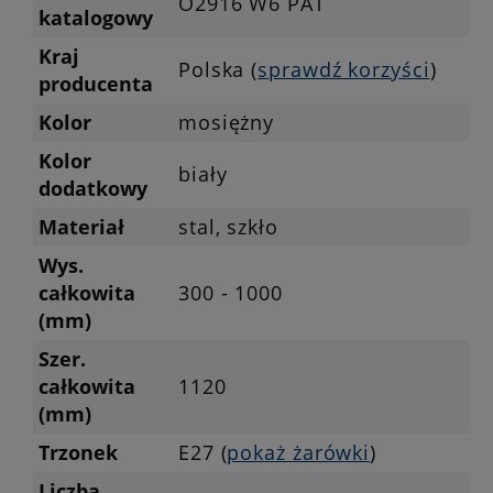
O2916 W6 PAT
katalogowy
Kraj
Polska (
sprawdź korzyści
)
producenta
Kolor
mosiężny
Kolor
biały
dodatkowy
Materiał
stal, szkło
Wys.
całkowita
300 - 1000
(mm)
Szer.
całkowita
1120
(mm)
Trzonek
E27 (
pokaż żarówki
)
Liczba