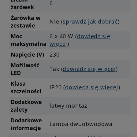
6
żarówek
Żarówka w
Nie (
sprawdź jak dobrać
)
zestawie
Moc
6 x 40 W (
dowiedz się
maksymalna
więcej
)
Napięcie (V)
230
Możliwość
Tak (
dowiedz się więcej
)
LED
Klasa
IP20 (
dowiedz się więcej
)
szczelności
Dodatkowe
łatwy montaż
zalety
Dodatkowe
Lampa dwuobwodowa
informacje