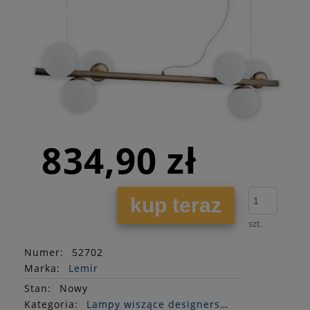
834,90 zł
kup teraz
szt.
Numer:
52702
Marka:
Lemir
Stan
:
Nowy
Kategoria:
Lampy wiszące designerskie