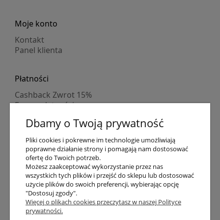
Moje konto
Kontakt
Panel klienta
Płatności
Cashback Zwrot 15%
Formy płatności
Indywidualne wyceny
Dbamy o Twoją prywatność
Numer konta
PayPo kupujesz, nie płacisz
Pliki cookies i pokrewne im technologie umożliwiają
Progi rabatowe
poprawne działanie strony i pomagają nam dostosować
Promocje
ofertę do Twoich potrzeb.
Możesz zaakceptować wykorzystanie przez nas
wszystkich tych plików i przejść do sklepu lub dostosować
Dostawa
użycie plików do swoich preferencji, wybierając opcję
"Dostosuj zgody".
Czas wysyłki
Więcej o plikach cookies przeczytasz w naszej Polityce
Dostawa
prywatności.