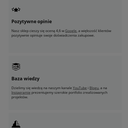
Pozytywne opinie
Nasz sklep cieszy się oceną 4,6 w
Google
, a większość klientów
pozytywnie opiniuje swoje doświadczenia zakupowe.
Baza wiedzy
Dzielimy się wiedzą na naszym kanale
YouTube
i
Blogu
, a na
Instagramie
prezentujemy szerokie portfolio zrealizowanych
projektów.