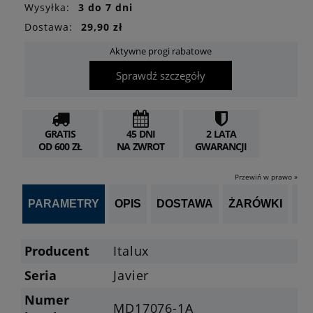
Wysyłka:
3 do 7 dni
Dostawa:
29,90 zł
Aktywne progi rabatowe
Sprawdź szczegóły
GRATIS
45 DNI
2 LATA
OD 600 ZŁ
NA ZWROT
GWARANCJI
Przewiń w prawo »
PARAMETRY
OPIS
DOSTAWA
ŻARÓWKI
P
Producent
Italux
Seria
Javier
Numer
MD17076-1A