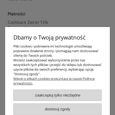
Płatności
Cashback Zwrot 15%
Formy płatności
Indywidualne wyceny
Dbamy o Twoją prywatność
Numer konta
PayPo kupujesz, nie płacisz
Pliki cookies i pokrewne im technologie umożliwiają
Progi rabatowe
poprawne działanie strony i pomagają nam dostosować
Promocje
ofertę do Twoich potrzeb.
Możesz zaakceptować wykorzystanie przez nas
wszystkich tych plików i przejść do sklepu lub dostosować
Dostawa
użycie plików do swoich preferencji, wybierając opcję
"Dostosuj zgody".
Czas wysyłki
Więcej o plikach cookies przeczytasz w naszej Polityce
Dostawa
prywatności.
Śledzenie przesyłki GLS
Śledzenie przesyłki DPD
zaakceptuj tylko niezbędne
Shipping abroad
Zarejestruj się
/
Zaloguj się
dostosuj zgody