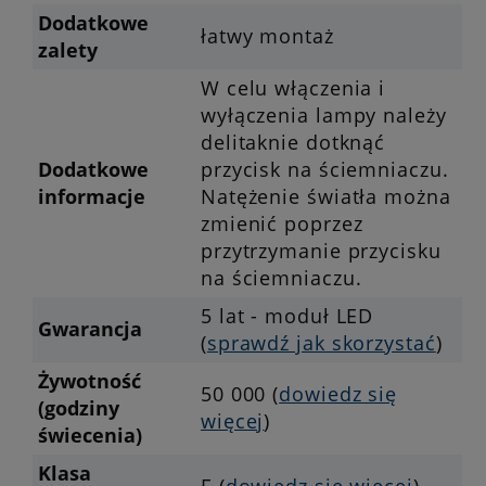
Dodatkowe
łatwy montaż
zalety
W celu włączenia i
wyłączenia lampy należy
delitaknie dotknąć
Dodatkowe
przycisk na ściemniaczu.
informacje
Natężenie światła można
zmienić poprzez
przytrzymanie przycisku
na ściemniaczu.
5 lat - moduł LED
Gwarancja
(
sprawdź jak skorzystać
)
Żywotność
50 000 (
dowiedz się
(godziny
więcej
)
świecenia)
Klasa
E (
dowiedz się więcej
)