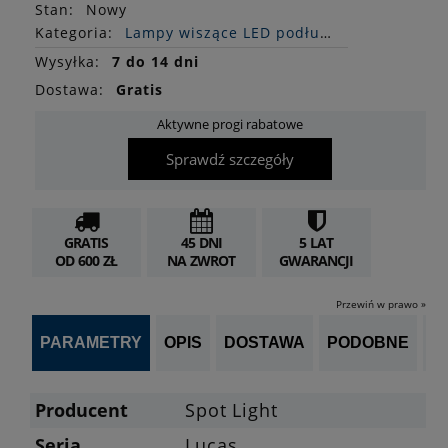
Stan
:
Nowy
Kategoria:
Lampy wiszące LED podłużne
Wysyłka:
7 do 14 dni
Dostawa:
Gratis
Aktywne progi rabatowe
Sprawdź szczegóły
GRATIS
45 DNI
5 LAT
OD 600 ZŁ
NA ZWROT
GWARANCJI
Przewiń w prawo »
PARAMETRY
OPIS
DOSTAWA
PODOBNE
OP
Producent
Spot Light
Seria
Lucas