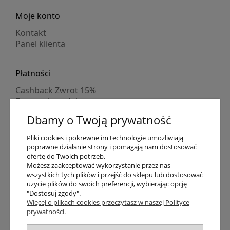
Moje konto
Kontakt
Panel klienta
Płatności
Cashback Zwrot 15%
Formy płatności
Indywidualne wyceny
Dbamy o Twoją prywatność
Numer konta
PayPo kupujesz, nie płacisz
Pliki cookies i pokrewne im technologie umożliwiają
Progi rabatowe
poprawne działanie strony i pomagają nam dostosować
Promocje
ofertę do Twoich potrzeb.
Możesz zaakceptować wykorzystanie przez nas
wszystkich tych plików i przejść do sklepu lub dostosować
Dostawa
użycie plików do swoich preferencji, wybierając opcję
"Dostosuj zgody".
Czas wysyłki
Więcej o plikach cookies przeczytasz w naszej Polityce
Dostawa
prywatności.
Śledzenie przesyłki GLS