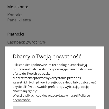
Moje konto
Kontakt
Panel klienta
Płatności
Cashback Zwrot 15%
Formy płatności
Indywidualne wyceny
Dbamy o Twoją prywatność
Numer konta
PayPo kupujesz, nie płacisz
Pliki cookies i pokrewne im technologie umożliwiają
Progi rabatowe
poprawne działanie strony i pomagają nam dostosować
Promocje
ofertę do Twoich potrzeb.
Możesz zaakceptować wykorzystanie przez nas
wszystkich tych plików i przejść do sklepu lub dostosować
Dostawa
użycie plików do swoich preferencji, wybierając opcję
"Dostosuj zgody".
Czas wysyłki
Więcej o plikach cookies przeczytasz w naszej Polityce
Dostawa
prywatności.
Śledzenie przesyłki GLS