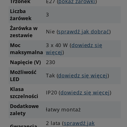
Trzonek
E27 (
pokaż żarówki
)
Liczba
3
żarówek
Żarówka w
Nie (
sprawdź jak dobrać
)
zestawie
Moc
3 x 40 W (
dowiedz się
maksymalna
więcej
)
Napięcie (V)
230
Możliwość
Tak (
dowiedz się więcej
)
LED
Klasa
IP20 (
dowiedz się więcej
)
szczelności
Dodatkowe
łatwy montaż
zalety
2 lata (
sprawdź jak
Gwarancja