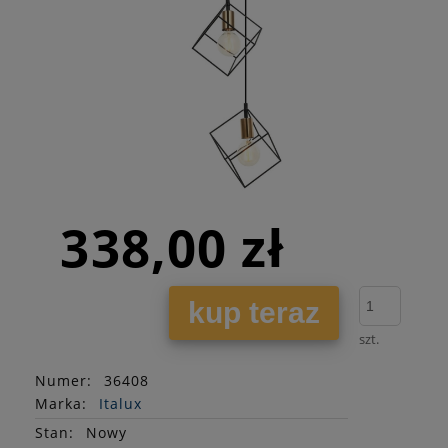
338,00 zł
kup teraz
szt.
Numer:
36408
Marka:
Italux
Stan
:
Nowy