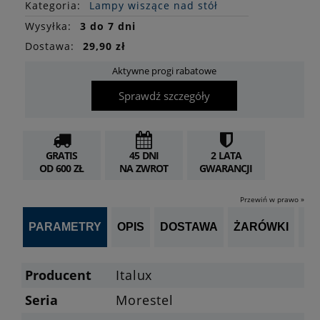
Kategoria:
Lampy wiszące nad stół
Wysyłka:
3 do 7 dni
Dostawa:
29,90 zł
Aktywne progi rabatowe
Sprawdź szczegóły
GRATIS
45 DNI
2 LATA
OD 600 ZŁ
NA ZWROT
GWARANCJI
Przewiń w prawo »
PARAMETRY
OPIS
DOSTAWA
ŻARÓWKI
OP
Producent
Italux
Seria
Morestel