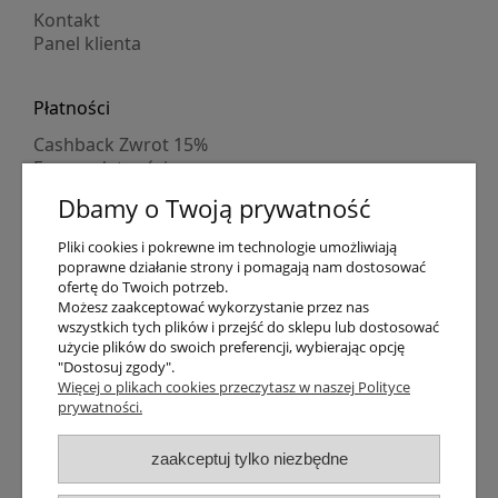
Kontakt
Panel klienta
Płatności
Cashback Zwrot 15%
Formy płatności
Indywidualne wyceny
Dbamy o Twoją prywatność
Numer konta
PayPo kupujesz, nie płacisz
Pliki cookies i pokrewne im technologie umożliwiają
Progi rabatowe
poprawne działanie strony i pomagają nam dostosować
Promocje
ofertę do Twoich potrzeb.
Możesz zaakceptować wykorzystanie przez nas
wszystkich tych plików i przejść do sklepu lub dostosować
Dostawa
użycie plików do swoich preferencji, wybierając opcję
"Dostosuj zgody".
Czas wysyłki
Więcej o plikach cookies przeczytasz w naszej Polityce
Dostawa
prywatności.
Śledzenie przesyłki GLS
Śledzenie przesyłki DPD
zaakceptuj tylko niezbędne
Shipping abroad