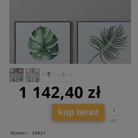
1 142,40 zł
kup teraz
szt.
Numer:
34831