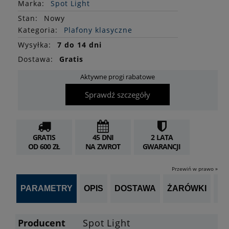
Marka:
Spot Light
Stan
:
Nowy
Kategoria:
Plafony klasyczne
Wysyłka:
7 do 14 dni
Dostawa:
Gratis
Aktywne progi rabatowe
Sprawdź szczegóły
GRATIS
45 DNI
2 LATA
OD 600 ZŁ
NA ZWROT
GWARANCJI
Przewiń w prawo »
PARAMETRY
OPIS
DOSTAWA
ŻARÓWKI
P
Producent
Spot Light