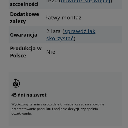
IP20 (
dowiedz się więcej
)
szczelności
Dodatkowe
łatwy montaż
zalety
2 lata (
sprawdź jak
Gwarancja
skorzystać
)
Produkcja w
Nie
Polsce
45 dni na zwrot
Wydłużony termin zwrotu daje Ci więcej czasu na spokojne
przetestowanie produktu i podjęcie decyzji, czy spełnia
oczekiwania.