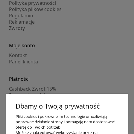
Polityka prywatności
Polityka plików cookies
Regulamin
Reklamacje
Zwroty
Moje konto
Kontakt
Panel klienta
Płatności
Cashback Zwrot 15%
Formy płatności
Indywidualne wyceny
Dbamy o Twoją prywatność
Numer konta
PayPo kupujesz, nie płacisz
Pliki cookies i pokrewne im technologie umożliwiają
Progi rabatowe
poprawne działanie strony i pomagają nam dostosować
Promocje
ofertę do Twoich potrzeb.
Możesz zaakceptować wykorzystanie przez nas