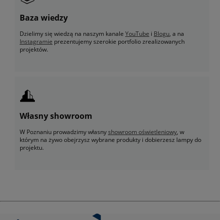
Baza wiedzy
Dzielimy się wiedzą na naszym kanale
YouTube
i
Blogu
, a na
Instagramie
prezentujemy szerokie portfolio zrealizowanych
projektów.
Własny showroom
W Poznaniu prowadzimy własny
showroom oświetleniowy
, w
którym na żywo obejrzysz wybrane produkty i dobierzesz lampy do
projektu.