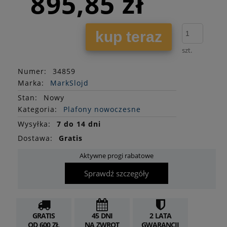
895,85 zł
kup teraz
szt.
Numer:
34859
Marka:
MarkSlojd
Stan
:
Nowy
Kategoria:
Plafony nowoczesne
Wysyłka:
7 do 14 dni
Dostawa:
Gratis
Aktywne progi rabatowe
Sprawdź szczegóły
GRATIS
45 DNI
2 LATA
OD 600 ZŁ
NA ZWROT
GWARANCJI