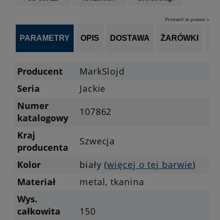
Przewiń w prawo »
PARAMETRY
OPIS
DOSTAWA
ŻARÓWKI
OP
Producent
MarkSlojd
Seria
Jackie
Numer
107862
katalogowy
Kraj
Szwecja
producenta
Kolor
biały (
więcej o tej barwie
)
Materiał
metal, tkanina
Wys.
całkowita
150