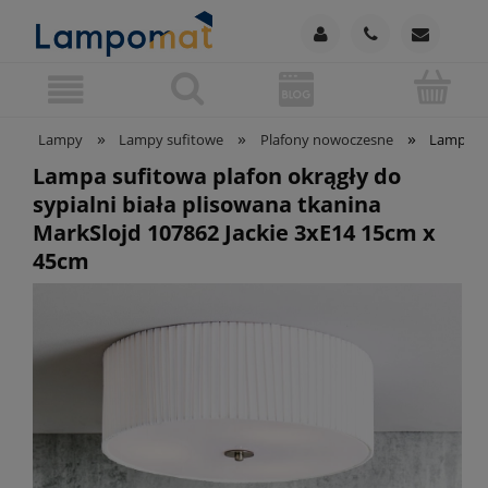
»
»
»
Lampy
Lampy sufitowe
Plafony nowoczesne
Lampa su
Lampa sufitowa plafon okrągły do
sypialni biała plisowana tkanina
MarkSlojd 107862 Jackie 3xE14 15cm x
45cm