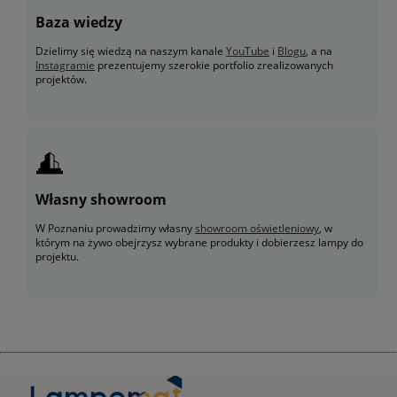
Baza wiedzy
Dzielimy się wiedzą na naszym kanale
YouTube
i
Blogu
, a na
Instagramie
prezentujemy szerokie portfolio zrealizowanych
projektów.
Własny showroom
W Poznaniu prowadzimy własny
showroom oświetleniowy
, w
którym na żywo obejrzysz wybrane produkty i dobierzesz lampy do
projektu.