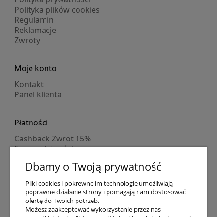
Polityka plików cookies
Regulamin
Reklamacje
Zwroty
Moje konto
Kontakt
Panel klienta
Płatności
Cashback Zwrot 15%
Formy płatności
Indywidualne wyceny
Dbamy o Twoją prywatność
Numer konta
PayPo kupujesz, nie płacisz
Pliki cookies i pokrewne im technologie umożliwiają
Progi rabatowe
poprawne działanie strony i pomagają nam dostosować
Promocje
ofertę do Twoich potrzeb.
Możesz zaakceptować wykorzystanie przez nas