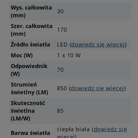
Wys. całkowita
30
(mm)
Szer. całkowita
170
(mm)
Źródło światła
LED (
dowiedz się więcej
)
Moc (W)
1 x 10 W
Odpowiednik
70
(W)
Strumień
850 (
dowiedz się więcej
)
świetlny (LM)
Skuteczność
świetlna
85
(LM/W)
ciepła biała (
dowiedz się
Barwa światła
więcej
)