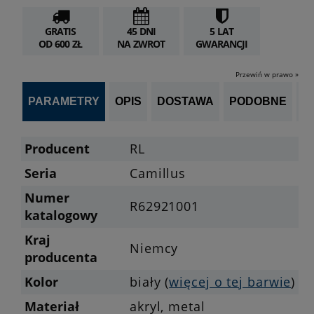
GRATIS
45 DNI
5 LAT
OD 600 ZŁ
NA ZWROT
GWARANCJI
Przewiń w prawo »
PARAMETRY
OPIS
DOSTAWA
PODOBNE
OP
Producent
RL
Seria
Camillus
Numer
R62921001
katalogowy
Kraj
Niemcy
producenta
Kolor
biały (
więcej o tej barwie
)
Materiał
akryl, metal