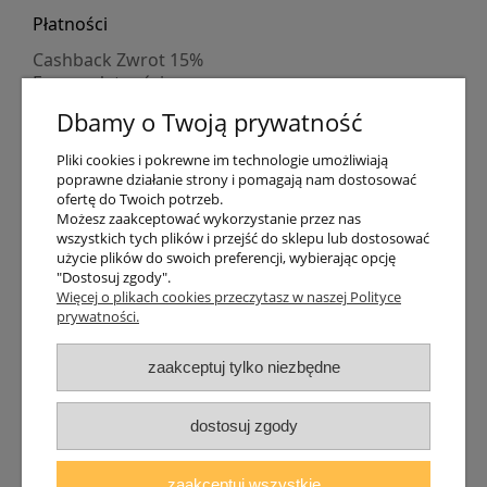
Płatności
Cashback Zwrot 15%
Formy płatności
Indywidualne wyceny
Dbamy o Twoją prywatność
Numer konta
PayPo kupujesz, nie płacisz
Pliki cookies i pokrewne im technologie umożliwiają
Progi rabatowe
poprawne działanie strony i pomagają nam dostosować
Promocje
ofertę do Twoich potrzeb.
Możesz zaakceptować wykorzystanie przez nas
wszystkich tych plików i przejść do sklepu lub dostosować
Dostawa
użycie plików do swoich preferencji, wybierając opcję
"Dostosuj zgody".
Czas wysyłki
Więcej o plikach cookies przeczytasz w naszej Polityce
Dostawa
prywatności.
Śledzenie przesyłki GLS
Śledzenie przesyłki DPD
zaakceptuj tylko niezbędne
Shipping abroad
Zarejestruj się
/
Zaloguj się
dostosuj zgody
Lampomat 2017 - 2026
zaakceptuj wszystkie