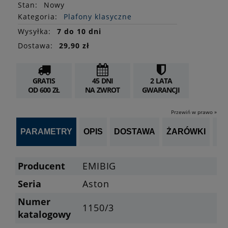
Stan
:
Nowy
Kategoria:
Plafony klasyczne
Wysyłka:
7 do 10 dni
Dostawa:
29,90 zł
GRATIS
45 DNI
2 LATA
OD 600 ZŁ
NA ZWROT
GWARANCJI
Przewiń w prawo »
PARAMETRY
OPIS
DOSTAWA
ŻARÓWKI
P
Producent
EMIBIG
Seria
Aston
Numer
1150/3
katalogowy