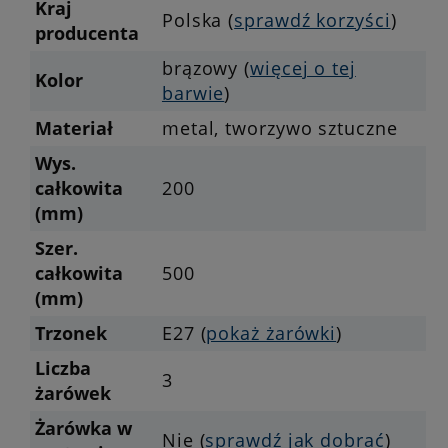
Kraj
Polska (
sprawdź korzyści
)
producenta
brązowy (
więcej o tej
Kolor
barwie
)
Materiał
metal, tworzywo sztuczne
Wys.
całkowita
200
(mm)
Szer.
całkowita
500
(mm)
Trzonek
E27 (
pokaż żarówki
)
Liczba
3
żarówek
Żarówka w
Nie (
sprawdź jak dobrać
)