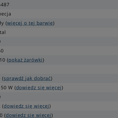
5487
wecja
ły (
więcej o tej barwie
)
tal
0
60
10 (
pokaż żarówki
)
 (
sprawdź jak dobrać
)
 50 W (
dowiedz się więcej
)
0
 (
dowiedz się więcej
)
0 (
dowiedz się więcej
)