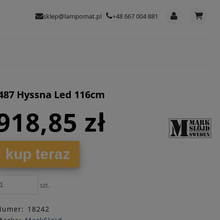
sklep@lampomat.pl
+48 667 004 881
5487 Hyssna Led 116cm
918,85 zł
kup teraz
szt.
Numer:
18242