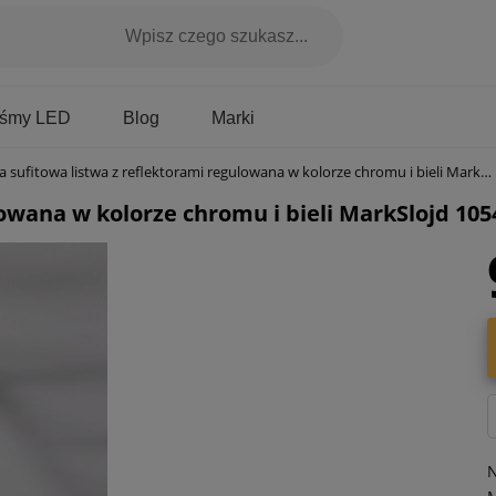
Marki
aśmy LED
Blog
ufitowa listwa z reflektorami regulowana w kolorze chromu i bieli MarkSlojd 105487 Hyssna Led 116cm
owana w kolorze chromu i bieli MarkSlojd 10