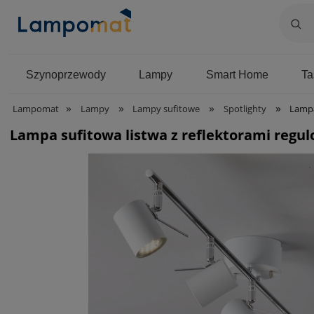
Szynoprzewody
Lampy
Smart Home
T
»
»
»
»
Lampomat
Lampy
Lampy sufitowe
Spotlighty
Lampa s
Lampa sufitowa listwa z reflektorami regul