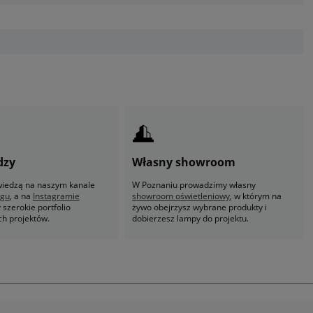
dzy
Własny showroom
 wiedzą na naszym kanale
W Poznaniu prowadzimy własny
ogu
, a na
Instagramie
showroom oświetleniowy
, w którym na
szerokie portfolio
żywo obejrzysz wybrane produkty i
ch projektów.
dobierzesz lampy do projektu.