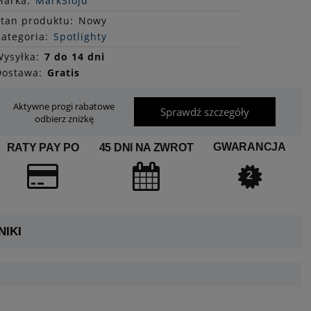
Marka:
MarkSlojd
Stan
produktu
:
Nowy
ategoria:
Spotlighty
ysyłka:
7 do 14 dni
Dostawa:
Gratis
Aktywne progi rabatowe
Sprawdź szczegóły
odbierz zniżkę
GWARANCJA
RATY PAY PO
45 DNI NA ZWROT
2
IKI