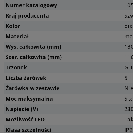
Numer katalogowy
10
Kraj producenta
Sz
Kolor
bia
Materiał
me
Wys. całkowita (mm)
18
Szer. całkowita (mm)
11
Trzonek
GU
Liczba żarówek
5
Żarówka w zestawie
Nie
Moc maksymalna
5 x
Napięcie (V)
23
Możliwość LED
Tak
Klasa szczelności
IP2