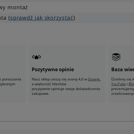
twy montaż
ata (
sprawdź jak skorzystać
)
e
Pozytywne opinie
Baza wie
z ponoszenia
Nasz sklep cieszy się oceną 4,6 w
Google
,
Dzielimy się
 wybranym
a większość klientów
YouTube
i
Bl
pozytywnie opiniuje swoje doświadczenia
prezentujemy 
zakupowe.
zrealizowany