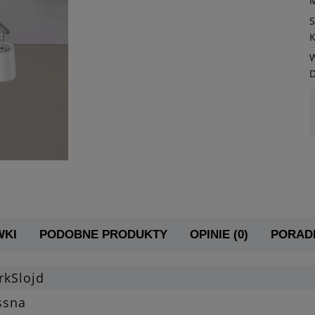
K
W
WKI
PODOBNE PRODUKTY
OPINIE (0)
PORADN
rkSlojd
ssna