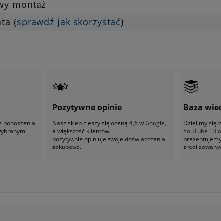
twy montaż
ata (
sprawdź jak skorzystać
)
e
Pozytywne opinie
Baza wie
z ponoszenia
Nasz sklep cieszy się oceną 4,6 w
Google
,
Dzielimy się
 wybranym
a większość klientów
YouTube
i
Bl
pozytywnie opiniuje swoje doświadczenia
prezentujemy 
zakupowe.
zrealizowany