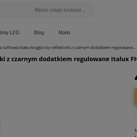
Marki
aśmy LED
Blog
fitowa biała okrągła trzy reflektorki z czarnym dodatkiem regulowane Italux FH31313B Lucien 3xGU10 21cm
orki z czarnym dodatkiem regulowane Italux 