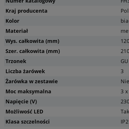
Numer katalogowy
FH
Kraj producenta
Pol
Kolor
bia
Materiał
me
Wys. całkowita (mm)
12
Szer. całkowita (mm)
21
Trzonek
GU
Liczba żarówek
3
Żarówka w zestawie
Nie
Moc maksymalna
3 x
Napięcie (V)
23
Możliwość LED
Tak
Klasa szczelności
IP2