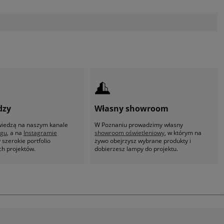
dzy
Własny showroom
 wiedzą na naszym kanale
W Poznaniu prowadzimy własny
ogu
, a na
Instagramie
showroom oświetleniowy
, w którym na
szerokie portfolio
żywo obejrzysz wybrane produkty i
ch projektów.
dobierzesz lampy do projektu.