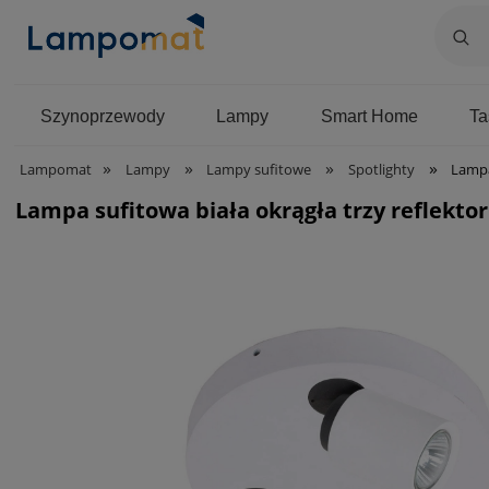
Szynoprzewody
Lampy
Smart Home
T
»
»
»
»
Lampomat
Lampy
Lampy sufitowe
Spotlighty
Lampa su
Lampa sufitowa biała okrągła trzy reflekt