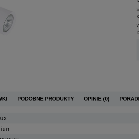
K
W
WKI
PODOBNE PRODUKTY
OPINIE (0)
PORADN
lux
cien