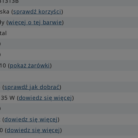
31313B
ska (
sprawdź korzyści
)
ły (
więcej o tej barwie
)
tal
0
0
10 (
pokaż żarówki
)
 (
sprawdź jak dobrać
)
 35 W (
dowiedz się więcej
)
0
 (
dowiedz się więcej
)
0 (
dowiedz się więcej
)