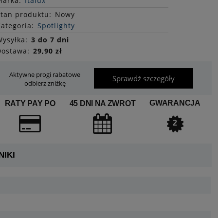
Marka:
Italux
Stan
produktu
:
Nowy
ategoria:
Spotlighty
ysyłka:
3 do 7 dni
Dostawa:
29,90 zł
Aktywne progi rabatowe
Sprawdź szczegóły
odbierz zniżkę
GWARANCJA
RATY PAY PO
45 DNI NA ZWROT
2
IKI