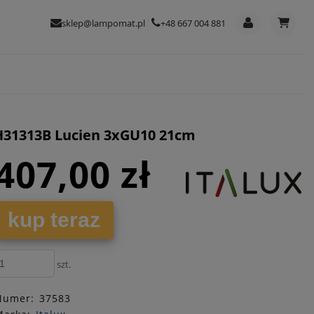
sklep@lampomat.pl
+48 667 004 881
FH31313B Lucien 3xGU10 21cm
407,00 zł
kup teraz
szt.
Numer:
37583