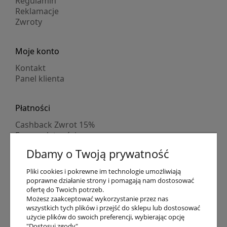
Regulamin
Reklamacje
Zwroty
Moje konto
Kontakt
Panel klienta
Płatności
Cashback Zwrot 15%
Formy płatności
Indywidualne wyceny
Dbamy o Twoją prywatność
Numer konta
PayPo kupujesz, nie płacisz
Pliki cookies i pokrewne im technologie umożliwiają
Progi rabatowe
poprawne działanie strony i pomagają nam dostosować
Promocje
ofertę do Twoich potrzeb.
Możesz zaakceptować wykorzystanie przez nas
wszystkich tych plików i przejść do sklepu lub dostosować
Dostawa
użycie plików do swoich preferencji, wybierając opcję
"Dostosuj zgody".