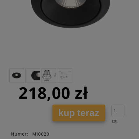
218,00 zł
kup teraz
szt.
Numer:
MI0020