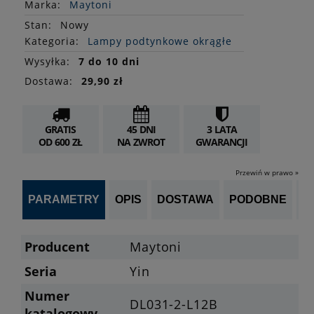
Marka:
Maytoni
Stan
:
Nowy
Kategoria:
Lampy podtynkowe okrągłe
Wysyłka:
7 do 10 dni
Dostawa:
29,90 zł
GRATIS
45 DNI
3 LATA
OD 600 ZŁ
NA ZWROT
GWARANCJI
Przewiń w prawo »
PARAMETRY
OPIS
DOSTAWA
PODOBNE
OP
Producent
Maytoni
Seria
Yin
Numer
DL031-2-L12B
katalogowy