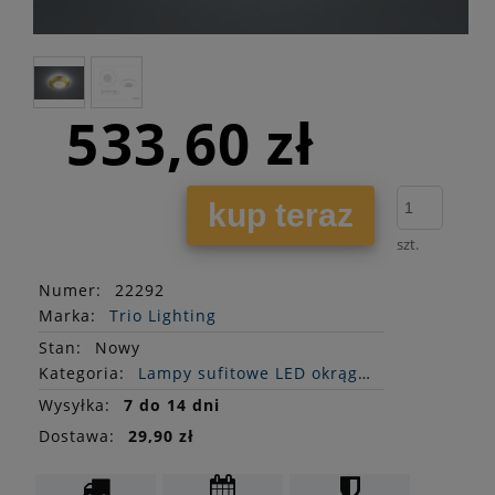
533,60 zł
kup teraz
szt.
Numer:
22292
Marka:
Trio Lighting
Stan
:
Nowy
Kategoria:
Lampy sufitowe LED okrągłe
Wysyłka:
7 do 14 dni
Dostawa:
29,90 zł