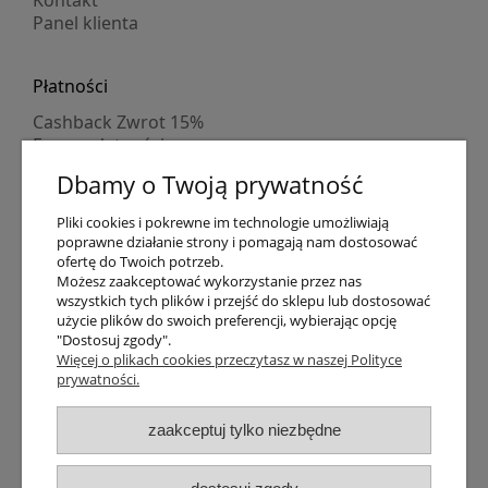
Panel klienta
Płatności
Cashback Zwrot 15%
Formy płatności
Indywidualne wyceny
Dbamy o Twoją prywatność
Numer konta
PayPo kupujesz, nie płacisz
Pliki cookies i pokrewne im technologie umożliwiają
Progi rabatowe
poprawne działanie strony i pomagają nam dostosować
Promocje
ofertę do Twoich potrzeb.
Możesz zaakceptować wykorzystanie przez nas
wszystkich tych plików i przejść do sklepu lub dostosować
Dostawa
użycie plików do swoich preferencji, wybierając opcję
"Dostosuj zgody".
Czas wysyłki
Więcej o plikach cookies przeczytasz w naszej Polityce
Dostawa
prywatności.
Śledzenie przesyłki GLS
Śledzenie przesyłki DPD
zaakceptuj tylko niezbędne
Shipping abroad
Zarejestruj się
/
Zaloguj się