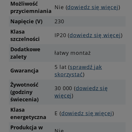
Możliwość
Nie (
dowiedz się więcej
)
przyciemniania
Napięcie (V)
230
Klasa
IP20 (
dowiedz się więcej
)
szczelności
Dodatkowe
łatwy montaż
zalety
5 lat (
sprawdź jak
Gwarancja
skorzystać
)
Żywotność
30 000 (
dowiedz się
(godziny
więcej
)
świecenia)
Klasa
E (
dowiedz się więcej
)
energetyczna
Produkcja w
Nie