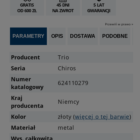
GRATIS
45 DNI
5 LAT
OD 600 ZŁ
NA ZWROT
GWARANCJI
Przewiń w prawo »
PARAMETRY
OPIS
DOSTAWA
PODOBNE
OP
Producent
Trio
Seria
Chiros
Numer
624110279
katalogowy
Kraj
Niemcy
producenta
Kolor
złoty (
więcej o tej barwie
)
Materiał
metal
Wys. całkowita