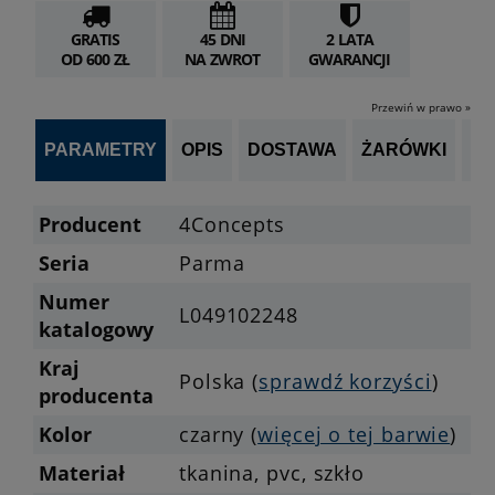
GRATIS
45 DNI
2 LATA
OD 600 ZŁ
NA ZWROT
GWARANCJI
Przewiń w prawo »
PARAMETRY
OPIS
DOSTAWA
ŻARÓWKI
P
Producent
4Concepts
Seria
Parma
Numer
L049102248
katalogowy
Kraj
Polska (
sprawdź korzyści
)
producenta
Kolor
czarny (
więcej o tej barwie
)
Materiał
tkanina, pvc, szkło