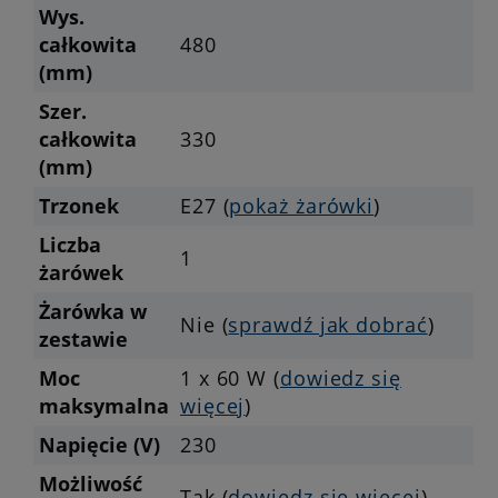
Wys.
całkowita
480
(mm)
Szer.
całkowita
330
(mm)
Trzonek
E27 (
pokaż żarówki
)
Liczba
1
żarówek
Żarówka w
Nie (
sprawdź jak dobrać
)
zestawie
Moc
1 x 60 W (
dowiedz się
maksymalna
więcej
)
Napięcie (V)
230
Możliwość
Tak (
dowiedz się więcej
)