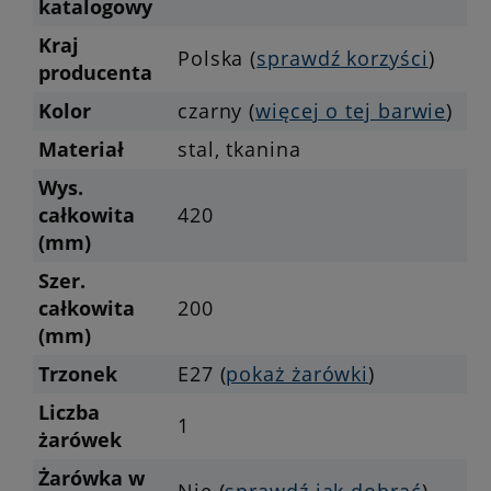
katalogowy
Kraj
Polska (
sprawdź korzyści
)
producenta
Kolor
czarny (
więcej o tej barwie
)
Materiał
stal, tkanina
Wys.
całkowita
420
(mm)
Szer.
całkowita
200
(mm)
Trzonek
E27 (
pokaż żarówki
)
Liczba
1
żarówek
Żarówka w
Nie (
sprawdź jak dobrać
)