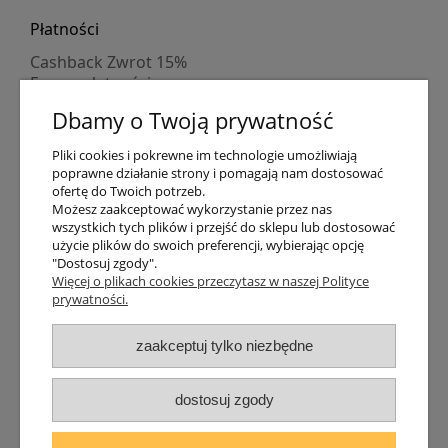
Płatności
Cashback Zwrot 15%
Formy płatności
Indywidualne wyceny
Dbamy o Twoją prywatność
Numer konta
PayPo kupujesz, nie płacisz
Pliki cookies i pokrewne im technologie umożliwiają
Progi rabatowe
poprawne działanie strony i pomagają nam dostosować
Promocje
ofertę do Twoich potrzeb.
Możesz zaakceptować wykorzystanie przez nas
wszystkich tych plików i przejść do sklepu lub dostosować
Dostawa
użycie plików do swoich preferencji, wybierając opcję
"Dostosuj zgody".
Czas wysyłki
Więcej o plikach cookies przeczytasz w naszej Polityce
Dostawa
prywatności.
Śledzenie przesyłki GLS
Śledzenie przesyłki DPD
zaakceptuj tylko niezbędne
Shipping abroad
Zarejestruj się
/
Zaloguj się
dostosuj zgody
Lampomat 2017 - 2026