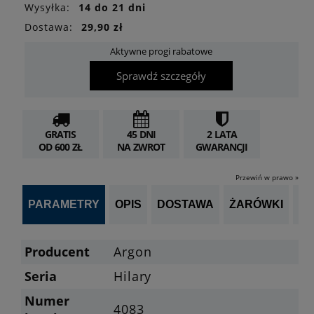
Wysyłka:
14 do 21 dni
Dostawa:
29,90 zł
Aktywne progi rabatowe
Sprawdź szczegóły
GRATIS
45 DNI
2 LATA
OD 600 ZŁ
NA ZWROT
GWARANCJI
Przewiń w prawo »
PARAMETRY
OPIS
DOSTAWA
ŻARÓWKI
P
Producent
Argon
Seria
Hilary
Numer
4083