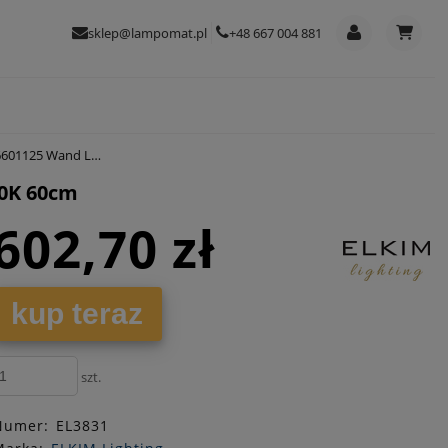
sklep@lampomat.pl
+48 667 004 881
 LED 6W 3000K 60cm
00K 60cm
602,70 zł
kup teraz
szt.
Numer:
EL3831