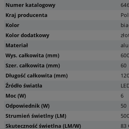
Numer katalogowy
64
Kraj producenta
Pol
Kolor
bia
Kolor dodatkowy
zło
Materiał
al
Wys. całkowita (mm)
60
Szer. całkowita (mm)
60
Długość całkowita (mm)
12
Źródło światła
LED
Moc (W)
6
Odpowiednik (W)
50
Strumień świetlny (LM)
500
Skuteczność świetlna (LM/W)
83