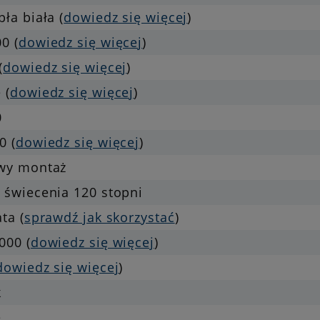
pła biała (
dowiedz się więcej
)
0 (
dowiedz się więcej
)
(
dowiedz się więcej
)
 (
dowiedz się więcej
)
0
0 (
dowiedz się więcej
)
twy montaż
 świecenia 120 stopni
ata (
sprawdź jak skorzystać
)
000 (
dowiedz się więcej
)
dowiedz się więcej
)
k
e