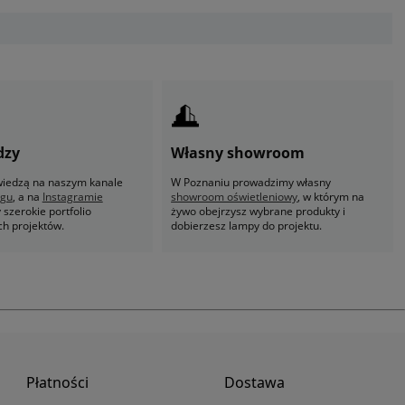
dzy
Własny showroom
 wiedzą na naszym kanale
W Poznaniu prowadzimy własny
ogu
, a na
Instagramie
showroom oświetleniowy
, w którym na
szerokie portfolio
żywo obejrzysz wybrane produkty i
ch projektów.
dobierzesz lampy do projektu.
Płatności
Dostawa