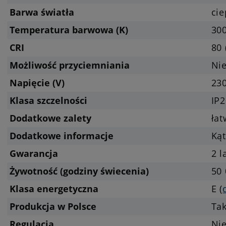
Barwa światła
cie
Temperatura barwowa (K)
300
CRI
80 
Możliwość przyciemniania
Nie
Napięcie (V)
23
Klasa szczelności
IP2
Dodatkowe zalety
ła
Dodatkowe informacje
Kąt
Gwarancja
2 l
Żywotność (godziny świecenia)
50 
Klasa energetyczna
E (
Produkcja w Polsce
Ta
Regulacja
Ni