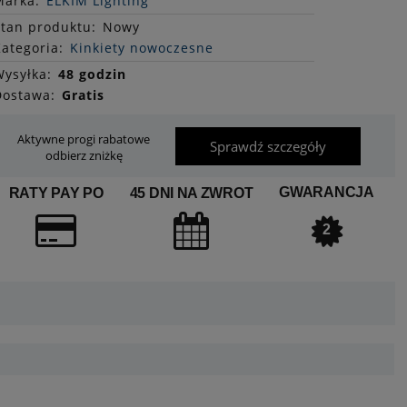
Marka:
ELKIM Lighting
Stan
produktu
:
Nowy
ategoria:
Kinkiety nowoczesne
ysyłka:
48 godzin
Dostawa:
Gratis
Aktywne progi rabatowe
Sprawdź szczegóły
odbierz zniżkę
GWARANCJA
RATY PAY PO
45 DNI NA ZWROT
2