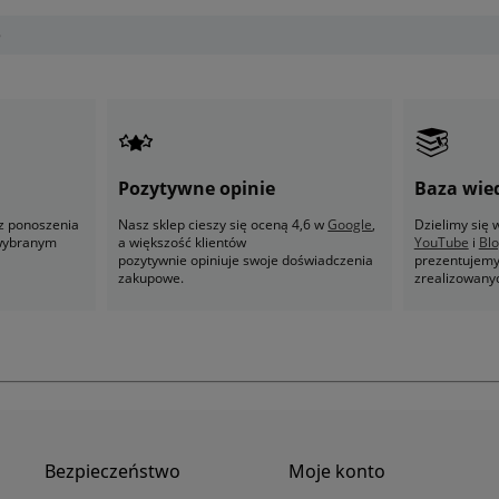
e
Pozytywne opinie
Baza wie
z ponoszenia
Nasz sklep cieszy się oceną 4,6 w
Google
,
Dzielimy się
 wybranym
a większość klientów
YouTube
i
Bl
pozytywnie opiniuje swoje doświadczenia
prezentujemy 
zakupowe.
zrealizowany
Bezpieczeństwo
Moje konto