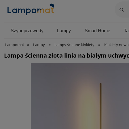
Szynoprzewody
Lampy
Smart Home
T
»
»
»
Lampomat
Lampy
Lampy ścienne kinkiety
Kinkiety nowo
Lampa ścienna złota linia na białym uchwy