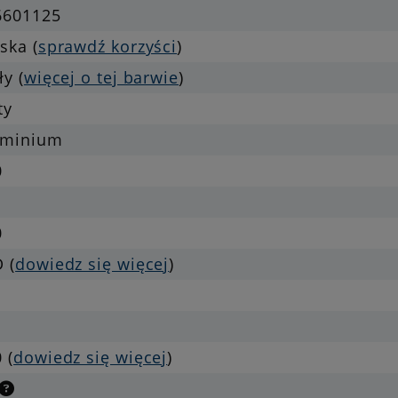
6601125
ska (
sprawdź korzyści
)
ły (
więcej o tej barwie
)
ty
uminium
0
0
 (
dowiedz się więcej
)
 (
dowiedz się więcej
)