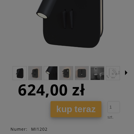
624,00 zł
kup teraz
szt.
Numer:
MI1202