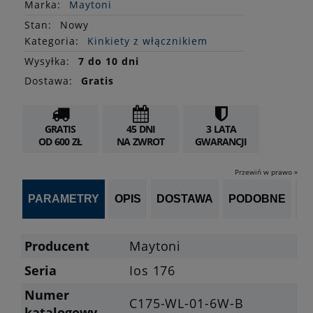
Marka:
Maytoni
Stan
:
Nowy
Kategoria:
Kinkiety z włącznikiem
Wysyłka:
7 do 10 dni
Dostawa:
Gratis
GRATIS
45 DNI
3 LATA
OD 600 ZŁ
NA ZWROT
GWARANCJI
Przewiń w prawo »
PARAMETRY
OPIS
DOSTAWA
PODOBNE
OP
Producent
Maytoni
Seria
Ios 176
Numer
C175-WL-01-6W-B
katalogowy