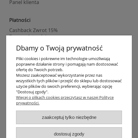
Panel klienta
Płatności
Cashback Zwrot 15%
Formy płatności
Indywidualne wyceny
Dbamy o Twoją prywatność
Numer konta
PayPo kupujesz, nie płacisz
Pliki cookies i pokrewne im technologie umożliwiają
Progi rabatowe
poprawne działanie strony i pomagają nam dostosować
Promocje
ofertę do Twoich potrzeb.
Możesz zaakceptować wykorzystanie przez nas
wszystkich tych plików i przejść do sklepu lub dostosować
użycie plików do swoich preferencji, wybierając opcję
Dostawa
"Dostosuj zgody".
Czas wysyłki
Więcej o plikach cookies przeczytasz w naszej Polityce
prywatności.
Dostawa
Śledzenie przesyłki GLS
Śledzenie przesyłki DPD
zaakceptuj tylko niezbędne
Shipping abroad
Zarejestruj się
/
Zaloguj się
dostosuj zgody