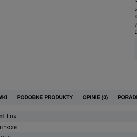
K
W
WKI
PODOBNE PRODUKTY
OPINIE (0)
PORADN
al Lux
uinoxe