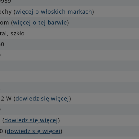
0959
ochy (
więcej o włoskich markach
)
rom (
więcej o tej barwie
)
al, szkło
60
0
k
 2 W (
dowiedz się więcej
)
0
 (
dowiedz się więcej
)
0 (
dowiedz się więcej
)