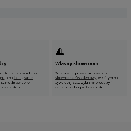
dzy
Własny showroom
 wiedzą na naszym kanale
W Poznaniu prowadzimy własny
ogu
, a na
Instagramie
showroom oświetleniowy
, w którym na
szerokie portfolio
żywo obejrzysz wybrane produkty i
ch projektów.
dobierzesz lampy do projektu.