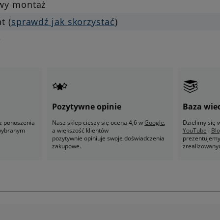
twy montaż
at (
sprawdź jak skorzystać
)
e
Pozytywne opinie
Baza wie
z ponoszenia
Nasz sklep cieszy się oceną 4,6 w
Google
,
Dzielimy się
 wybranym
a większość klientów
YouTube
i
Bl
pozytywnie opiniuje swoje doświadczenia
prezentujemy 
zakupowe.
zrealizowany