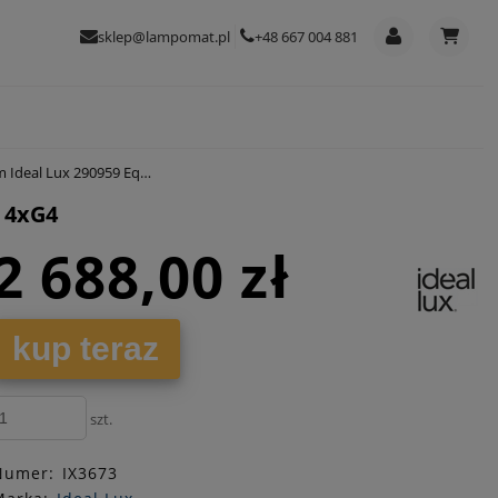
sklep@lampomat.pl
+48 667 004 881
290959 Equinoxe pt4 4xG4
 4xG4
2 688,00 zł
kup teraz
szt.
Numer:
IX3673