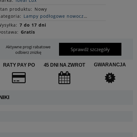
Marka:
Ideal Lux
Stan
produktu
:
Nowy
ategoria:
Lampy podłogowe nowoczesne
ysyłka:
7 do 17 dni
Dostawa:
Gratis
Aktywne progi rabatowe
Sprawdź szczegóły
odbierz zniżkę
GWARANCJA
RATY PAY PO
45 DNI NA ZWROT
5
IKI