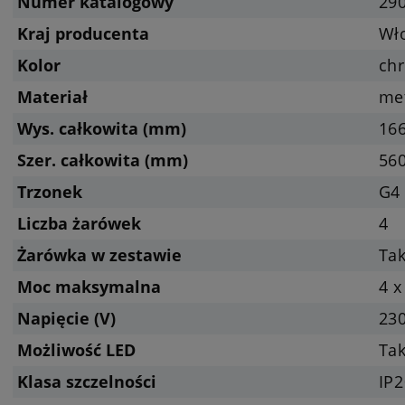
Numer katalogowy
29
Kraj producenta
Wł
Kolor
ch
Materiał
met
Wys. całkowita (mm)
16
Szer. całkowita (mm)
56
Trzonek
G4
Liczba żarówek
4
Żarówka w zestawie
Ta
Moc maksymalna
4 x
Napięcie (V)
23
Możliwość LED
Tak
Klasa szczelności
IP2