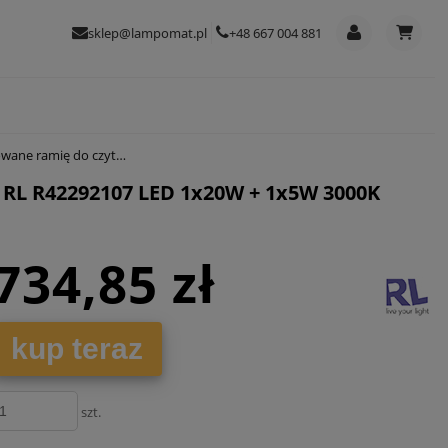
sklep@lampomat.pl
+48 667 004 881
107 LED 1x20W + 1x5W 3000K 180cm
 RL R42292107 LED 1x20W + 1x5W 3000K
734,85 zł
kup teraz
szt.