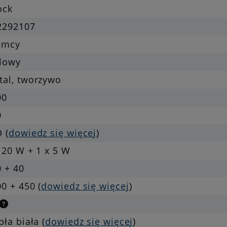
ock
2292107
emcy
klowy
tal, tworzywo
00
0
 (
dowiedz się więcej
)
 20 W + 1 x 5 W
 + 40
0 + 450 (
dowiedz się więcej
)
pła biała (
dowiedz się więcej
)