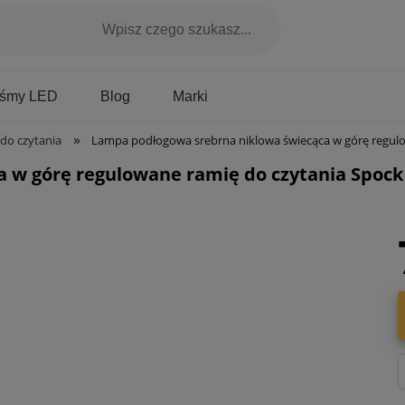
Marki
aśmy LED
Blog
»
do czytania
Lampa podłogowa srebrna niklowa świecąca w górę regulowane ramię do czytania Spock RL R42292
 w górę regulowane ramię do czytania Spock