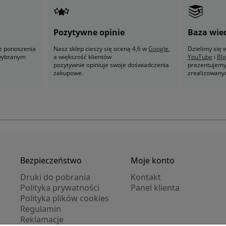
Pozytywne opinie
Baza wie
z ponoszenia
Nasz sklep cieszy się oceną 4,6 w
Google
,
Dzielimy się
 wybranym
a większość klientów
YouTube
i
Bl
pozytywnie opiniuje swoje doświadczenia
prezentujemy 
zakupowe.
zrealizowany
Bezpieczeństwo
Moje konto
Druki do pobrania
Kontakt
Polityka prywatności
Panel klienta
Polityka plików cookies
Regulamin
Reklamacje