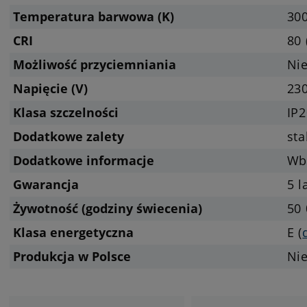
Temperatura barwowa (K)
300
CRI
80 
Możliwość przyciemniania
Nie
Napięcie (V)
23
Klasa szczelności
IP2
Dodatkowe zalety
sta
Dodatkowe informacje
Wb
Gwarancja
5 l
Żywotność (godziny świecenia)
50 
Klasa energetyczna
E (
Produkcja w Polsce
Ni