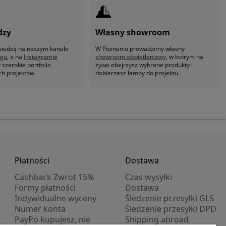
dzy
Własny showroom
 wiedzą na naszym kanale
W Poznaniu prowadzimy własny
ogu
, a na
Instagramie
showroom oświetleniowy
, w którym na
szerokie portfolio
żywo obejrzysz wybrane produkty i
ch projektów.
dobierzesz lampy do projektu.
Płatności
Dostawa
Cashback Zwrot 15%
Czas wysyłki
Formy płatności
Dostawa
Indywidualne wyceny
Śledzenie przesyłki GLS
Numer konta
Śledzenie przesyłki DPD
PayPo kupujesz, nie
Shipping abroad