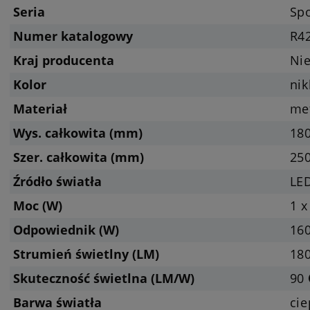
Seria
Sp
Numer katalogowy
R4
Kraj producenta
Ni
Kolor
ni
Materiał
me
Wys. całkowita (mm)
18
Szer. całkowita (mm)
25
Źródło światła
LED
Moc (W)
1 x
Odpowiednik (W)
160
Strumień świetlny (LM)
180
Skuteczność świetlna (LM/W)
90
Barwa światła
cie