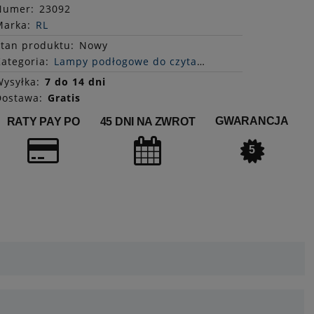
Numer:
23092
Marka:
RL
Stan
produktu
:
Nowy
ategoria:
Lampy podłogowe do czytania
ysyłka:
7 do 14 dni
Dostawa:
Gratis
GWARANCJA
RATY PAY PO
45 DNI NA ZWROT
5