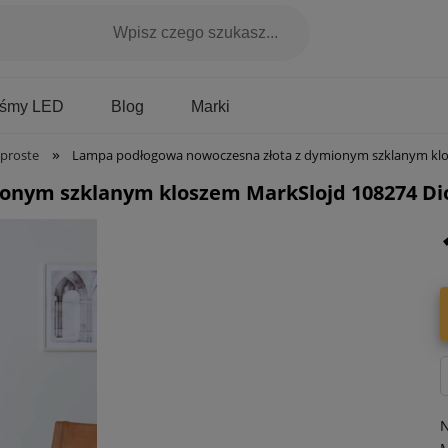
Marki
aśmy LED
Blog
»
proste
Lampa podłogowa nowoczesna złota z dymionym szklanym kloszem MarkSlojd 10
onym szklanym kloszem MarkSlojd 108274 Di