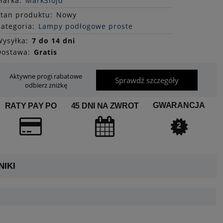
Marka:
MarkSlojd
Stan
produktu
:
Nowy
ategoria:
Lampy podłogowe proste
ysyłka:
7 do 14 dni
Dostawa:
Gratis
Aktywne progi rabatowe
Sprawdź szczegóły
odbierz zniżkę
GWARANCJA
RATY PAY PO
45 DNI NA ZWROT
2
IKI