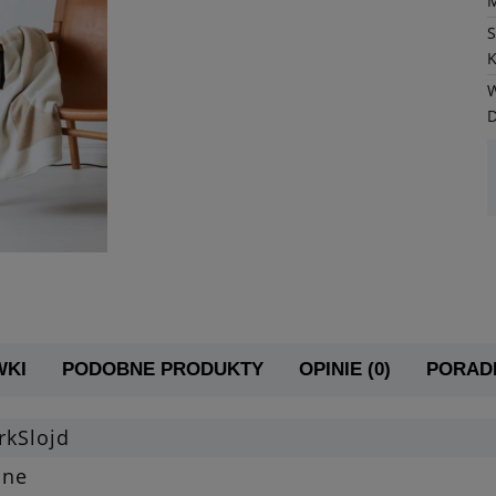
K
W
WKI
PODOBNE PRODUKTY
OPINIE (0)
PORADN
rkSlojd
one