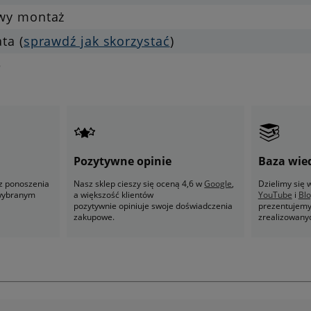
twy montaż
ata (
sprawdź jak skorzystać
)
e
Pozytywne opinie
Baza wie
z ponoszenia
Nasz sklep cieszy się oceną 4,6 w
Google
,
Dzielimy się
 wybranym
a większość klientów
YouTube
i
Bl
pozytywnie opiniuje swoje doświadczenia
prezentujemy 
zakupowe.
zrealizowany