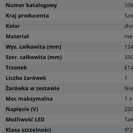
Numer katalogowy
10
Kraj producenta
Sz
Kolor
zło
Materiał
met
Wys. całkowita (mm)
13
Szer. całkowita (mm)
33
Trzonek
E14
Liczba żarówek
1
Żarówka w zestawie
Nie
Moc maksymalna
1 x
Napięcie (V)
23
Możliwość LED
Tak
Klasa szczelności
IP2