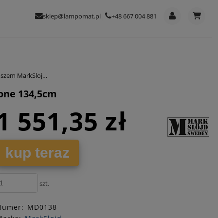
sklep@lampomat.pl
+48 667 004 881
8274 Dione 134,5cm
one 134,5cm
1 551,35 zł
kup teraz
szt.
Numer:
MD0138