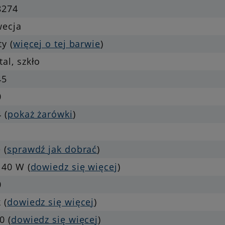
8274
wecja
ty (
więcej o tej barwie
)
al, szkło
45
0
 (
pokaż żarówki
)
 (
sprawdź jak dobrać
)
 40 W (
dowiedz się więcej
)
0
 (
dowiedz się więcej
)
0 (
dowiedz się więcej
)