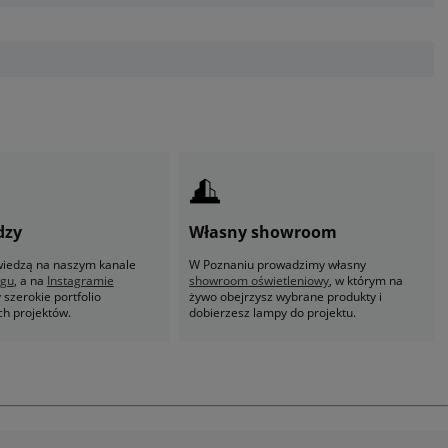
dzy
Własny showroom
 wiedzą na naszym kanale
W Poznaniu prowadzimy własny
ogu
, a na
Instagramie
showroom oświetleniowy
, w którym na
szerokie portfolio
żywo obejrzysz wybrane produkty i
ch projektów.
dobierzesz lampy do projektu.