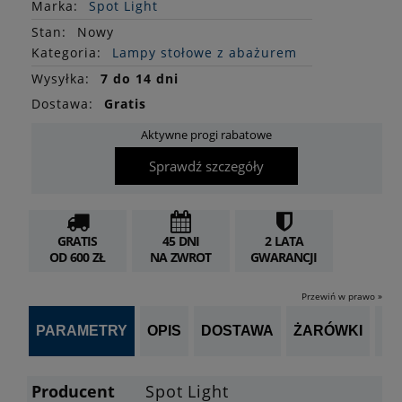
Marka:
Spot Light
Stan
:
Nowy
Kategoria:
Lampy stołowe z abażurem
Wysyłka:
7 do 14 dni
Dostawa:
Gratis
Aktywne progi rabatowe
Sprawdź szczegóły
GRATIS
45 DNI
2 LATA
OD 600 ZŁ
NA ZWROT
GWARANCJI
Przewiń w prawo »
PARAMETRY
OPIS
DOSTAWA
ŻARÓWKI
P
Producent
Spot Light