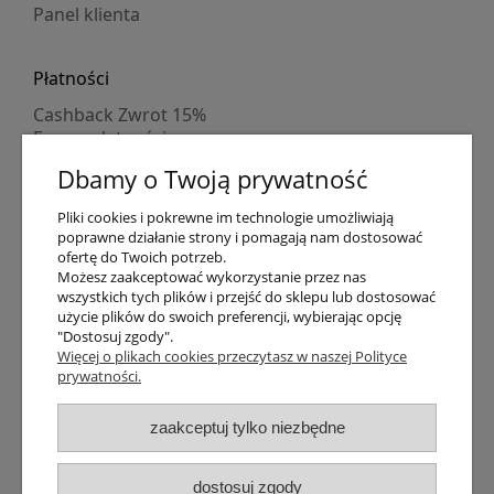
Panel klienta
Płatności
Cashback Zwrot 15%
Formy płatności
Indywidualne wyceny
Dbamy o Twoją prywatność
Numer konta
PayPo kupujesz, nie płacisz
Pliki cookies i pokrewne im technologie umożliwiają
Progi rabatowe
poprawne działanie strony i pomagają nam dostosować
Promocje
ofertę do Twoich potrzeb.
Możesz zaakceptować wykorzystanie przez nas
wszystkich tych plików i przejść do sklepu lub dostosować
Dostawa
użycie plików do swoich preferencji, wybierając opcję
"Dostosuj zgody".
Czas wysyłki
Więcej o plikach cookies przeczytasz w naszej Polityce
Dostawa
prywatności.
Śledzenie przesyłki GLS
Śledzenie przesyłki DPD
zaakceptuj tylko niezbędne
Shipping abroad
Zarejestruj się
/
Zaloguj się
dostosuj zgody