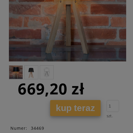
669,20 zł
kup teraz
szt.
Numer:
34469