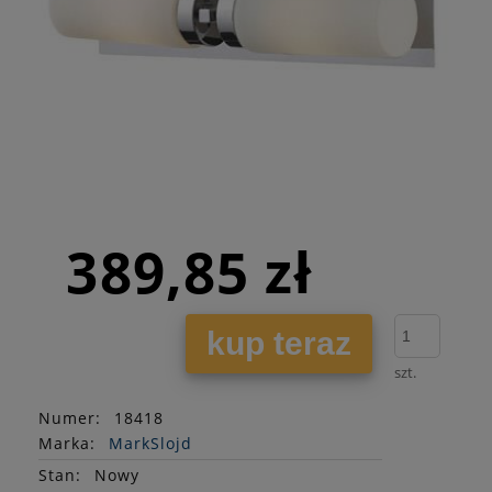
389,85 zł
kup teraz
szt.
Numer:
18418
Marka:
MarkSlojd
Stan
:
Nowy