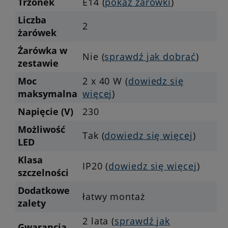
Trzonek
E14 (
pokaż żarówki
)
Liczba
2
żarówek
Żarówka w
Nie (
sprawdź jak dobrać
)
zestawie
Moc
2 x 40 W (
dowiedz się
maksymalna
więcej
)
Napięcie (V)
230
Możliwość
Tak (
dowiedz się więcej
)
LED
Klasa
IP20 (
dowiedz się więcej
)
szczelności
Dodatkowe
łatwy montaż
zalety
2 lata (
sprawdź jak
Gwarancja