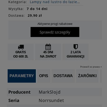
Kategoria:
Lampy nad lustro do łazienki
Wysyłka:
7 do 14 dni
Dostawa:
29,90 zł
Aktywne progi rabatowe
Sprawdź szczegóły
GRATIS
45 DNI
2 LATA
OD 600 ZŁ
NA ZWROT
GWARANCJI
Przewiń w prawo »
PARAMETRY
OPIS
DOSTAWA
ŻARÓWKI
OP
Producent
MarkSlojd
Seria
Norrsundet