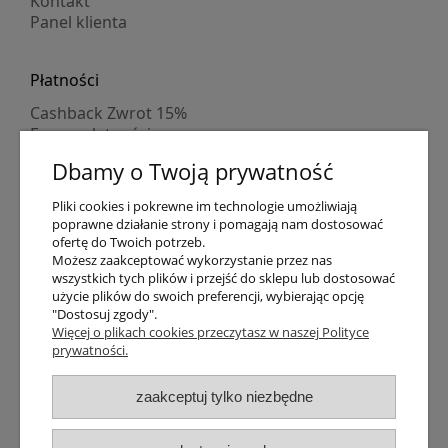
Kontakt
Panel klienta
Płatności
Cashback Zwrot 15%
Formy płatności
Indywidualne wyceny
Dbamy o Twoją prywatność
Numer konta
PayPo kupujesz, nie płacisz
Pliki cookies i pokrewne im technologie umożliwiają
Progi rabatowe
poprawne działanie strony i pomagają nam dostosować
Promocje
ofertę do Twoich potrzeb.
Możesz zaakceptować wykorzystanie przez nas
wszystkich tych plików i przejść do sklepu lub dostosować
Dostawa
użycie plików do swoich preferencji, wybierając opcję
"Dostosuj zgody".
Czas wysyłki
Więcej o plikach cookies przeczytasz w naszej Polityce
Dostawa
prywatności.
Śledzenie przesyłki GLS
Śledzenie przesyłki DPD
zaakceptuj tylko niezbędne
Shipping abroad
Zarejestruj się
/
Zaloguj się