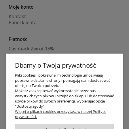
Moje konto
Kontakt
Panel klienta
Płatności
Cashback Zwrot 15%
Formy płatności
Indywidualne wyceny
Dbamy o Twoją prywatność
Numer konta
PayPo kupujesz, nie płacisz
Pliki cookies i pokrewne im technologie umożliwiają
Progi rabatowe
poprawne działanie strony i pomagają nam dostosować
Promocje
ofertę do Twoich potrzeb.
Możesz zaakceptować wykorzystanie przez nas
wszystkich tych plików i przejść do sklepu lub dostosować
Dostawa
użycie plików do swoich preferencji, wybierając opcję
"Dostosuj zgody".
Czas wysyłki
Więcej o plikach cookies przeczytasz w naszej Polityce
Dostawa
prywatności.
Śledzenie przesyłki GLS