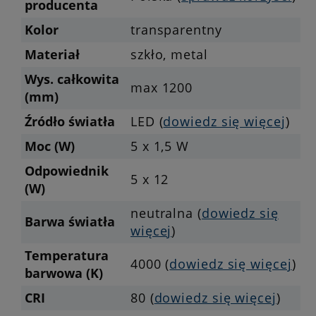
producenta
Kolor
transparentny
Materiał
szkło, metal
Wys. całkowita
max 1200
(mm)
Źródło światła
LED (
dowiedz się więcej
)
Moc (W)
5 x 1,5 W
Odpowiednik
5 x 12
(W)
neutralna (
dowiedz się
Barwa światła
więcej
)
Temperatura
4000 (
dowiedz się więcej
)
barwowa (K)
CRI
80 (
dowiedz się więcej
)