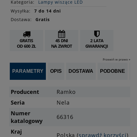
Kategoria:
Lampy wiszące LED
Wysyłka:
7 do 14 dni
Dostawa:
Gratis
GRATIS
45 DNI
2 LATA
OD 600 ZŁ
NA ZWROT
GWARANCJI
Przewiń w prawo »
PARAMETRY
OPIS
DOSTAWA
PODOBNE
OP
Producent
Ramko
Seria
Nela
Numer
66316
katalogowy
Kraj
Polska (
sprawdź korzyści
)