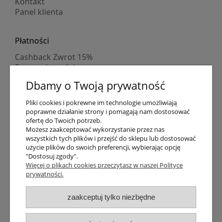
Kontakt
Panel klienta
Płatności
Cashback Zwrot 15%
Formy płatności
Indywidualne wyceny
Dbamy o Twoją prywatność
Numer konta
PayPo kupujesz, nie płacisz
Pliki cookies i pokrewne im technologie umożliwiają
Progi rabatowe
poprawne działanie strony i pomagają nam dostosować
Promocje
ofertę do Twoich potrzeb.
Możesz zaakceptować wykorzystanie przez nas
wszystkich tych plików i przejść do sklepu lub dostosować
Dostawa
użycie plików do swoich preferencji, wybierając opcję
"Dostosuj zgody".
Czas wysyłki
Więcej o plikach cookies przeczytasz w naszej Polityce
Dostawa
prywatności.
Śledzenie przesyłki GLS
Śledzenie przesyłki DPD
zaakceptuj tylko niezbędne
Shipping abroad
Zarejestruj się
/
Zaloguj się