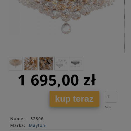
1 695,00 zł
kup teraz
szt.
Numer:
32806
Marka:
Maytoni