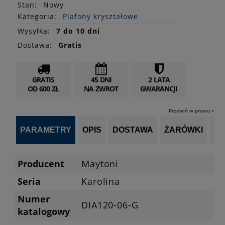
Stan
:
Nowy
Kategoria:
Plafony kryształowe
Wysyłka:
7 do 10 dni
Dostawa:
Gratis
GRATIS
45 DNI
2 LATA
OD 600 ZŁ
NA ZWROT
GWARANCJI
Przewiń w prawo »
PARAMETRY
OPIS
DOSTAWA
ŻARÓWKI
P
Producent
Maytoni
Seria
Karolina
Numer
DIA120-06-G
katalogowy