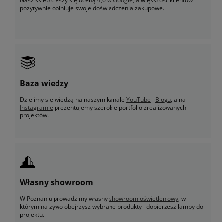
Nasz sklep cieszy się oceną 4,6 w
Google
, a większość klientów
pozytywnie opiniuje swoje doświadczenia zakupowe.
Baza wiedzy
Dzielimy się wiedzą na naszym kanale
YouTube
i
Blogu
, a na
Instagramie
prezentujemy szerokie portfolio zrealizowanych
projektów.
Własny showroom
W Poznaniu prowadzimy własny
showroom oświetleniowy
, w
którym na żywo obejrzysz wybrane produkty i dobierzesz lampy do
projektu.