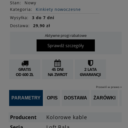
Stan
:
Nowy
Kategoria:
Kinkiety nowoczesne
Wysyłka:
3 do 7 dni
Dostawa:
29,90 zł
Aktywne progi rabatowe
Sprawdź szczegóły
GRATIS
45 DNI
2 LATA
OD 600 ZŁ
NA ZWROT
GWARANCJI
Przewiń w prawo »
PARAMETRY
OPIS
DOSTAWA
ŻARÓWKI
P
Producent
Kolorowe kable
Seria
Loft Bala