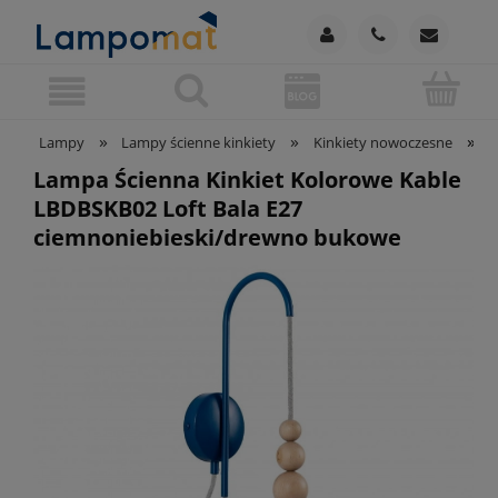
»
»
»
Lampy
Lampy ścienne kinkiety
Kinkiety nowoczesne
L
Lampa Ścienna Kinkiet Kolorowe Kable
LBDBSKB02 Loft Bala E27
ciemnoniebieski/drewno bukowe