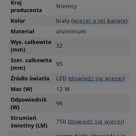
Kraj
Niemcy
producenta
Kolor
biały (
więcej o tej barwie
)
Materiał
aluminium
Wys. całkowita
32
(mm)
Szer. całkowita
95
(mm)
Źródło światła
LED (
dowiedz się więcej
)
Moc (W)
12 W
Odpowiednik
96
(W)
Strumień
750 (
dowiedz się więcej
)
świetlny (LM)
ciepła biała (
dowiedz się