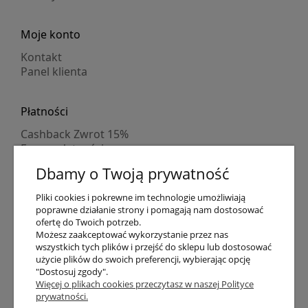
Moje konto
Kontakt
Panel klienta
Płatności
Cashback Zwrot 15%
Formy płatności
Indywidualne wyceny
Dbamy o Twoją prywatność
Numer konta
PayPo kupujesz, nie płacisz
Pliki cookies i pokrewne im technologie umożliwiają
Progi rabatowe
poprawne działanie strony i pomagają nam dostosować
Promocje
ofertę do Twoich potrzeb.
Możesz zaakceptować wykorzystanie przez nas
wszystkich tych plików i przejść do sklepu lub dostosować
Dostawa
użycie plików do swoich preferencji, wybierając opcję
"Dostosuj zgody".
Czas wysyłki
Więcej o plikach cookies przeczytasz w naszej Polityce
Dostawa
prywatności.