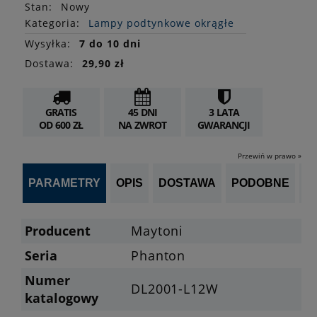
Stan
:
Nowy
Kategoria:
Lampy podtynkowe okrągłe
Wysyłka:
7 do 10 dni
Dostawa:
29,90 zł
GRATIS
45 DNI
3 LATA
OD 600 ZŁ
NA ZWROT
GWARANCJI
Przewiń w prawo »
PARAMETRY
OPIS
DOSTAWA
PODOBNE
OP
Producent
Maytoni
Seria
Phanton
Numer
DL2001-L12W
katalogowy