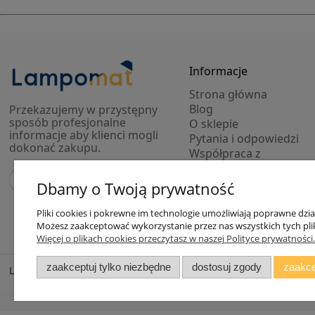
Informacje
Strona główna
Blog
Przekazujemy w przystępny
sposób profesjonalne
O sklepie
informacje aby klienci mogli
Pytania i odpowiedzi
dokonać zakupu.
Współpraca z
projektantami
Modele 3D lamp
Dbamy o Twoją prywatność
Outlet
Pliki cookies i pokrewne im technologie umożliwiają poprawne dzi
Możesz zaakceptować wykorzystanie przez nas wszystkich tych plikó
Więcej o plikach cookies przeczytasz w naszej Polityce prywatności.
zaakceptuj tylko niezbędne
dostosuj zgody
zaakce
Lampomat 2017 - 2026