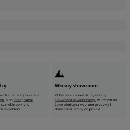
dzy
Własny showroom
 wiedzą na naszym kanale
W Poznaniu prowadzimy własny
ogu
, a na
Instagramie
showroom oświetleniowy
, w którym na
szerokie portfolio
żywo obejrzysz wybrane produkty i
ch projektów.
dobierzesz lampy do projektu.