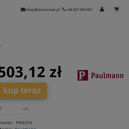
sklep@lampomat.pl
+48 667 004 881
503,12 zł
kup teraz
szt.
Numer:
PN0254