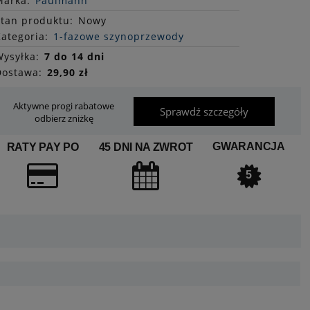
Marka:
Paulmann
Stan
produktu
:
Nowy
ategoria:
1-fazowe szynoprzewody
ysyłka:
7 do 14 dni
Dostawa:
29,90 zł
Aktywne progi rabatowe
Sprawdź szczegóły
odbierz zniżkę
GWARANCJA
RATY PAY PO
45 DNI NA ZWROT
5