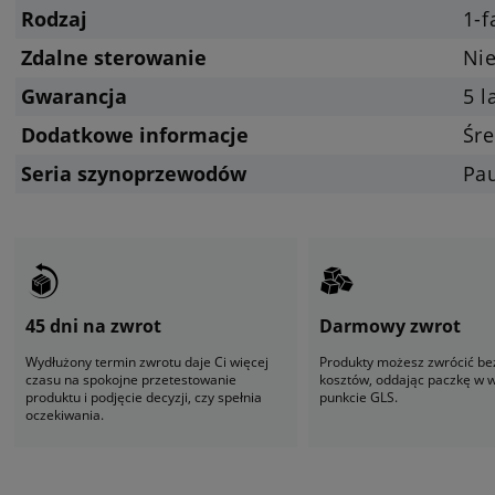
Rodzaj
1-
Zdalne sterowanie
Ni
Gwarancja
5 l
Dodatkowe informacje
Śr
Seria szynoprzewodów
Pa
45 dni na zwrot
Darmowy zwrot
Wydłużony termin zwrotu daje Ci więcej
Produkty możesz zwrócić be
czasu na spokojne przetestowanie
kosztów, oddając paczkę w
produktu i podjęcie decyzji, czy spełnia
punkcie GLS.
oczekiwania.