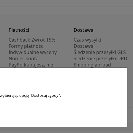
Płatności
Dostawa
Cashback Zwrot 15%
Czas wysyłki
Formy płatności
Dostawa
Indywidualne wyceny
Śledzenie przesyłki GLS
Numer konta
Śledzenie przesyłki DPD
PayPo kupujesz, nie
Shipping abroad
płacisz
Progi rabatowe
Promocje
wybierając opcję "Dostosuj zgody".