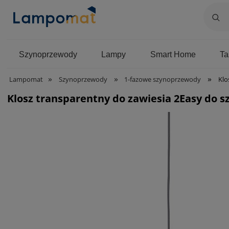
Szynoprzewody
Lampy
Smart Home
T
»
»
»
Lampomat
Szynoprzewody
1-fazowe szynoprzewody
Klo
Klosz transparentny do zawiesia 2Easy do s