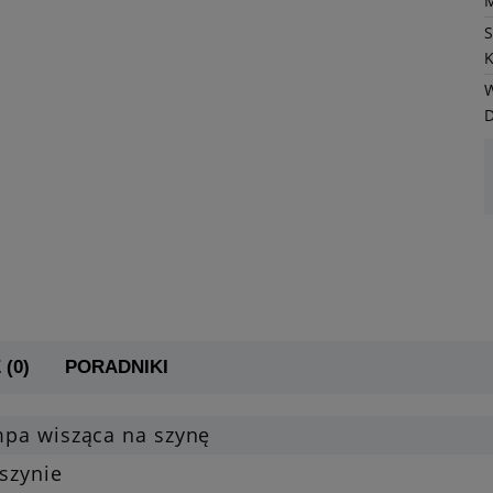
K
W
 (0)
PORADNIKI
mpa wisząca na szynę
szynie