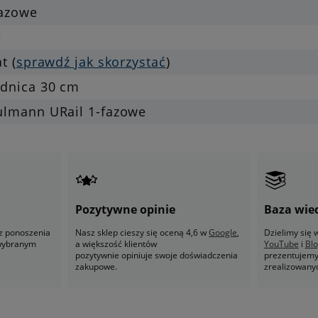
fazowe
e
at (
sprawdź jak skorzystać
)
ednica 30 cm
ulmann URail 1-fazowe
Pozytywne opinie
Baza wie
z ponoszenia
Nasz sklep cieszy się oceną 4,6 w
Google
,
Dzielimy się
 wybranym
a większość klientów
YouTube
i
Bl
pozytywnie opiniuje swoje doświadczenia
prezentujemy 
zakupowe.
zrealizowany