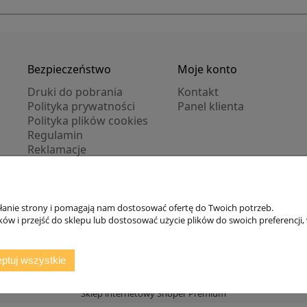
Bezpieczeństwo
Moje konto
Druki do pobrania
Kontakt
Polityka prywatności
Panel klienta
Polityka plików cookies
Regulamin
Reklamacje
Zwroty
ałanie strony i pomagają nam dostosować ofertę do Twoich potrzeb.
Zarejestruj się
/
Zaloguj się
w i przejść do sklepu lub dostosować użycie plików do swoich preferencji, 
ptuj wszystkie
Sklep internetowy Shoper Premium