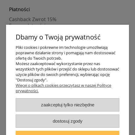
Płatności
Cashback Zwrot 15%
Formy płatności
Indywidualne wyceny
Dbamy o Twoją prywatność
Numer konta
PayPo kupujesz, nie płacisz
Pliki cookies i pokrewne im technologie umożliwiają
Progi rabatowe
poprawne działanie strony i pomagają nam dostosować
Promocje
ofertę do Twoich potrzeb.
Możesz zaakceptować wykorzystanie przez nas
wszystkich tych plików i przejść do sklepu lub dostosować
Dostawa
użycie plików do swoich preferencji, wybierając opcję
"Dostosuj zgody".
Czas wysyłki
Więcej o plikach cookies przeczytasz w naszej Polityce
Dostawa
prywatności.
Śledzenie przesyłki GLS
Śledzenie przesyłki DPD
zaakceptuj tylko niezbędne
Shipping abroad
Zarejestruj się
/
Zaloguj się
dostosuj zgody
Lampomat 2017 - 2026