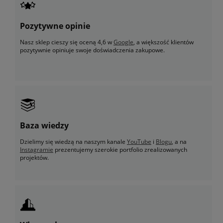
Pozytywne opinie
Nasz sklep cieszy się oceną 4,6 w
Google
, a większość klientów
pozytywnie opiniuje swoje doświadczenia zakupowe.
Baza wiedzy
Dzielimy się wiedzą na naszym kanale
YouTube
i
Blogu
, a na
Instagramie
prezentujemy szerokie portfolio zrealizowanych
projektów.