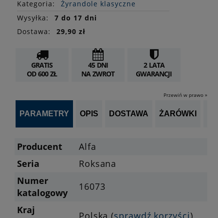
Kategoria:
Żyrandole klasyczne
Wysyłka:
7 do 17 dni
Dostawa:
29,90 zł
GRATIS
45 DNI
2 LATA
OD 600 ZŁ
NA ZWROT
GWARANCJI
Przewiń w prawo »
PARAMETRY
OPIS
DOSTAWA
ŻARÓWKI
P
Producent
Alfa
Seria
Roksana
Numer
16073
katalogowy
Kraj
Polska (
sprawdź korzyści
)