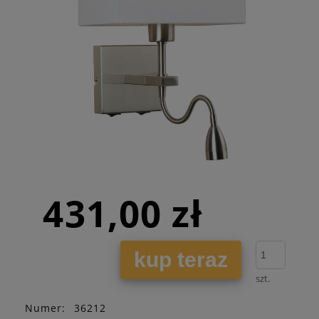
431,00 zł
kup teraz
szt.
Numer:
36212