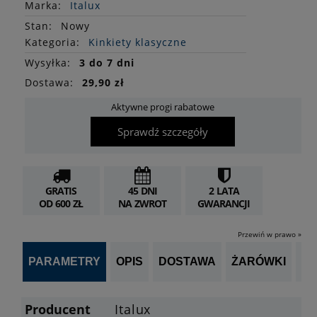
Marka:
Italux
Stan
:
Nowy
Kategoria:
Kinkiety klasyczne
Wysyłka:
3 do 7 dni
Dostawa:
29,90 zł
Aktywne progi rabatowe
Sprawdź szczegóły
GRATIS
45 DNI
2 LATA
OD 600 ZŁ
NA ZWROT
GWARANCJI
Przewiń w prawo »
PARAMETRY
OPIS
DOSTAWA
ŻARÓWKI
P
Producent
Italux