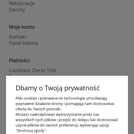
Reklamacje
Zwroty
Moje konto
Kontakt
Panel klienta
Płatności
Cashback Zwrot 15%
Formy płatności
Indywidualne wyceny
Dbamy o Twoją prywatność
Numer konta
PayPo kupujesz, nie płacisz
Pliki cookies i pokrewne im technologie umożliwiają
Progi rabatowe
poprawne działanie strony i pomagają nam dostosować
Promocje
ofertę do Twoich potrzeb.
Możesz zaakceptować wykorzystanie przez nas
wszystkich tych plików i przejść do sklepu lub dostosować
Dostawa
użycie plików do swoich preferencji, wybierając opcję
"Dostosuj zgody".