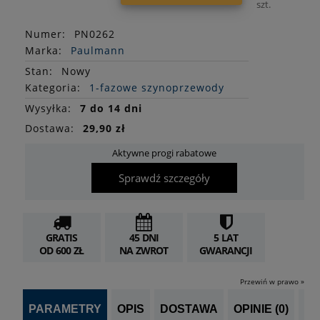
szt.
Numer:
PN0262
Marka:
Paulmann
Stan
:
Nowy
Kategoria:
1-fazowe szynoprzewody
Wysyłka:
7 do 14 dni
Dostawa:
29,90 zł
Aktywne progi rabatowe
Sprawdź szczegóły
GRATIS
45 DNI
5 LAT
OD 600 ZŁ
NA ZWROT
GWARANCJI
Przewiń w prawo »
PARAMETRY
OPIS
DOSTAWA
OPINIE (0)
PO