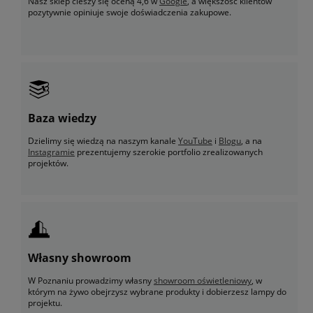
Nasz sklep cieszy się oceną 4,6 w
Google
, a większość klientów
pozytywnie opiniuje swoje doświadczenia zakupowe.
Baza wiedzy
Dzielimy się wiedzą na naszym kanale
YouTube
i
Blogu
, a na
Instagramie
prezentujemy szerokie portfolio zrealizowanych
projektów.
Własny showroom
W Poznaniu prowadzimy własny
showroom oświetleniowy
, w
którym na żywo obejrzysz wybrane produkty i dobierzesz lampy do
projektu.