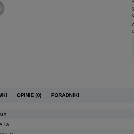
K
W
WKI
OPINIE (0)
PORADNIKI
lux
elia