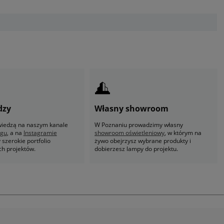
dzy
Własny showroom
 wiedzą na naszym kanale
W Poznaniu prowadzimy własny
ogu
, a na
Instagramie
showroom oświetleniowy
, w którym na
szerokie portfolio
żywo obejrzysz wybrane produkty i
ch projektów.
dobierzesz lampy do projektu.