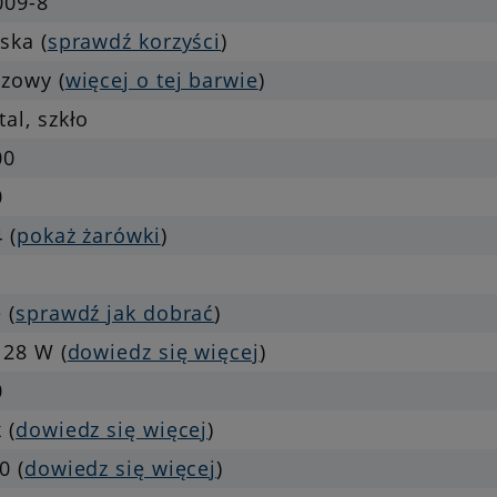
009-8
ska (
sprawdź korzyści
)
zowy (
więcej o tej barwie
)
al, szkło
00
0
 (
pokaż żarówki
)
 (
sprawdź jak dobrać
)
 28 W (
dowiedz się więcej
)
0
 (
dowiedz się więcej
)
0 (
dowiedz się więcej
)