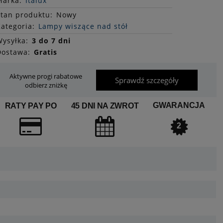
Marka:
Italux
Stan
produktu
:
Nowy
ategoria:
Lampy wiszące nad stół
ysyłka:
3 do 7 dni
Dostawa:
Gratis
Aktywne progi rabatowe
Sprawdź szczegóły
odbierz zniżkę
GWARANCJA
RATY PAY PO
45 DNI NA ZWROT
2