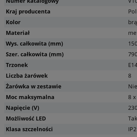
Numer katalogowy
V1
Kraj producenta
Pol
Kolor
brą
Materiał
met
Wys. całkowita (mm)
15
Szer. całkowita (mm)
79
Trzonek
E14
Liczba żarówek
8
Żarówka w zestawie
Nie
Moc maksymalna
8 x
Napięcie (V)
23
Możliwość LED
Tak
Klasa szczelności
IP2