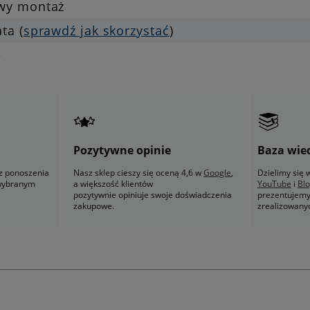
twy montaż
ata (
sprawdź jak skorzystać
)
e
Pozytywne opinie
Baza wie
z ponoszenia
Nasz sklep cieszy się oceną 4,6 w
Google
,
Dzielimy się
 wybranym
a większość klientów
YouTube
i
Bl
pozytywnie opiniuje swoje doświadczenia
prezentujemy 
zakupowe.
zrealizowany