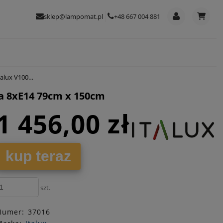
sklep@lampomat.pl
+48 667 004 881
 79cm x 150cm
ia 8xE14 79cm x 150cm
1 456,00 zł
kup teraz
szt.
Numer:
37016