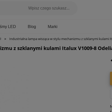
Marki
aśmy LED
Blog
»
ł
Industrialna lampa wisząca w stylu mechanizmu z szklanymi kulami Italux V1009-8 Odelia 8xE14
izmu z szklanymi kulami Italux V1009-8 Odel