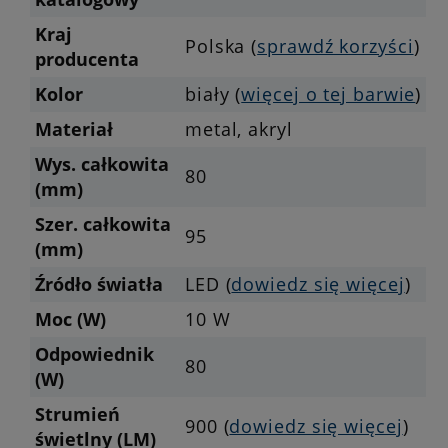
Kraj
Polska (
sprawdź korzyści
)
producenta
Kolor
biały (
więcej o tej barwie
)
Materiał
metal, akryl
Wys. całkowita
80
(mm)
Szer. całkowita
95
(mm)
Źródło światła
LED (
dowiedz się więcej
)
Moc (W)
10 W
Odpowiednik
80
(W)
Strumień
900 (
dowiedz się więcej
)
świetlny (LM)