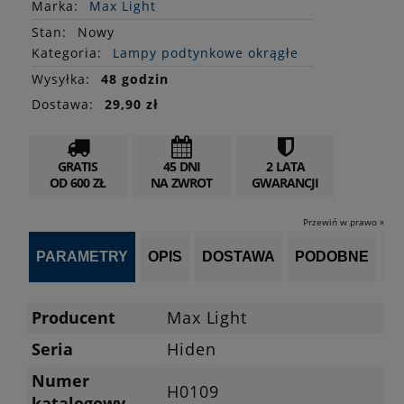
Marka:
Max Light
Stan
:
Nowy
Kategoria:
Lampy podtynkowe okrągłe
Wysyłka:
48 godzin
Dostawa:
29,90 zł
GRATIS
45 DNI
2 LATA
OD 600 ZŁ
NA ZWROT
GWARANCJI
Przewiń w prawo »
PARAMETRY
OPIS
DOSTAWA
PODOBNE
OP
Producent
Max Light
Seria
Hiden
Numer
H0109
katalogowy