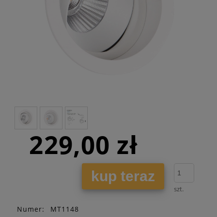
229,00 zł
kup teraz
szt.
Numer:
MT1148