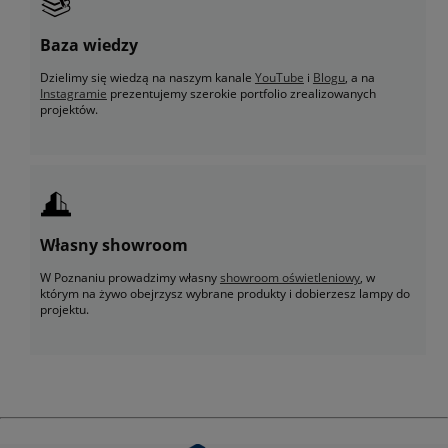
Baza wiedzy
Dzielimy się wiedzą na naszym kanale
YouTube
i
Blogu
, a na
Instagramie
prezentujemy szerokie portfolio zrealizowanych
projektów.
Własny showroom
W Poznaniu prowadzimy własny
showroom oświetleniowy
, w
którym na żywo obejrzysz wybrane produkty i dobierzesz lampy do
projektu.