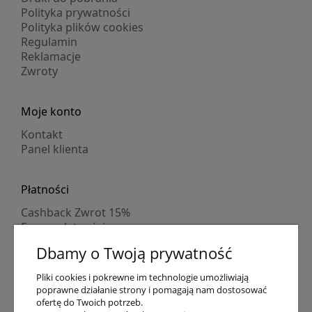
Polityka prywatności
Polityka plików cookies
Regulamin
Reklamacje
Zwroty
Moje konto
Kontakt
Panel klienta
Płatności
Cashback Zwrot 15%
Formy płatności
Indywidualne wyceny
Dbamy o Twoją prywatność
Numer konta
PayPo kupujesz, nie płacisz
Pliki cookies i pokrewne im technologie umożliwiają
Progi rabatowe
poprawne działanie strony i pomagają nam dostosować
Promocje
ofertę do Twoich potrzeb.