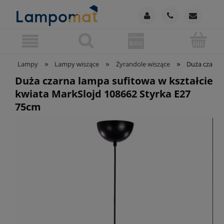
»
»
»
Lampy
Lampy wiszące
Żyrandole wiszące
Duża czarna 
Duża czarna lampa sufitowa w kształcie
kwiata MarkSlojd 108662 Styrka E27
75cm