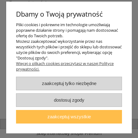
Formy płatności
Indywidualne wyceny
Dbamy o Twoją prywatność
Numer konta
PayPo kupujesz, nie płacisz
Pliki cookies i pokrewne im technologie umożliwiają
Progi rabatowe
poprawne działanie strony i pomagają nam dostosować
Promocje
ofertę do Twoich potrzeb.
Możesz zaakceptować wykorzystanie przez nas
wszystkich tych plików i przejść do sklepu lub dostosować
Dostawa
użycie plików do swoich preferencji, wybierając opcję
"Dostosuj zgody".
Czas wysyłki
Więcej o plikach cookies przeczytasz w naszej Polityce
Dostawa
prywatności.
Śledzenie przesyłki GLS
Śledzenie przesyłki DPD
zaakceptuj tylko niezbędne
Shipping abroad
Zarejestruj się
/
Zaloguj się
dostosuj zgody
Lampomat 2017 - 2026
zaakceptuj wszystkie
pokaż pełną wersję strony
Sklep internetowy Shoper Premium