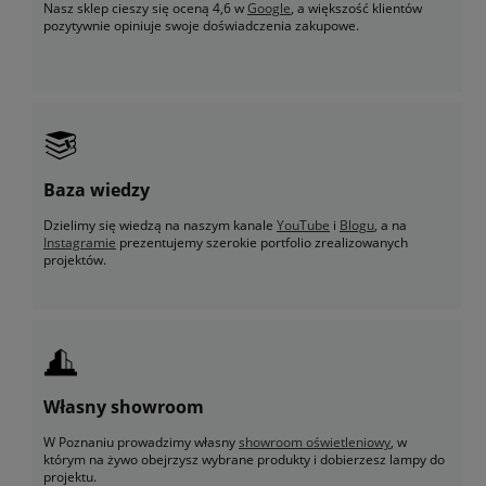
Nasz sklep cieszy się oceną 4,6 w
Google
, a większość klientów
pozytywnie opiniuje swoje doświadczenia zakupowe.
Baza wiedzy
Dzielimy się wiedzą na naszym kanale
YouTube
i
Blogu
, a na
Instagramie
prezentujemy szerokie portfolio zrealizowanych
projektów.
Własny showroom
W Poznaniu prowadzimy własny
showroom oświetleniowy
, w
którym na żywo obejrzysz wybrane produkty i dobierzesz lampy do
projektu.