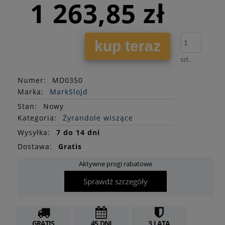
1 263,85 zł
kup teraz
szt.
Numer:
MD0350
Marka:
MarkSlojd
Stan
:
Nowy
Kategoria:
Żyrandole wiszące
Wysyłka:
7 do 14 dni
Dostawa:
Gratis
Aktywne progi rabatowe
Sprawdź szczegóły
GRATIS
45 DNI
3 LATA