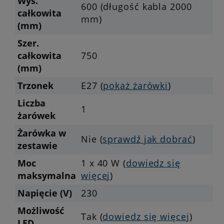
Wys.
600 (długość kabla 2000
całkowita
mm)
(mm)
Szer.
całkowita
750
(mm)
Trzonek
E27 (
pokaż żarówki
)
Liczba
1
żarówek
Żarówka w
Nie (
sprawdź jak dobrać
)
zestawie
Moc
1 x 40 W (
dowiedz się
maksymalna
więcej
)
Napięcie (V)
230
Możliwość
Tak (
dowiedz się więcej
)
LED