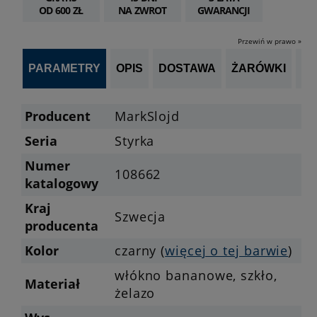
OD 600 ZŁ
NA ZWROT
GWARANCJI
Przewiń w prawo »
PARAMETRY
OPIS
DOSTAWA
ŻARÓWKI
P
Producent
MarkSlojd
Seria
Styrka
Numer
108662
katalogowy
Kraj
Szwecja
producenta
Kolor
czarny (
więcej o tej barwie
)
włókno bananowe, szkło,
Materiał
żelazo