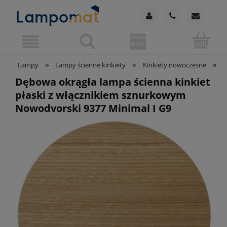
»
»
»
Lampy
Lampy ścienne kinkiety
Kinkiety nowoczesne
D
Dębowa okrągła lampa ścienna kinkiet
płaski z włącznikiem sznurkowym
Nowodvorski 9377 Minimal I G9