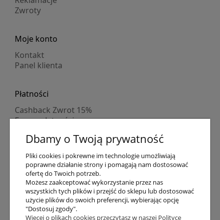
Reklamacje
Zwroty
Moje konto
Kontakt
Panel klienta
Płatności
Cashback Zwrot 15%
Formy płatności
Indywidualne wyceny
Dbamy o Twoją prywatność
Numer konta
PayPo kupujesz, nie płacisz
Pliki cookies i pokrewne im technologie umożliwiają
Progi rabatowe
poprawne działanie strony i pomagają nam dostosować
Promocje
ofertę do Twoich potrzeb.
Możesz zaakceptować wykorzystanie przez nas
wszystkich tych plików i przejść do sklepu lub dostosować
Dostawa
użycie plików do swoich preferencji, wybierając opcję
"Dostosuj zgody".
Czas wysyłki
Więcej o plikach cookies przeczytasz w naszej Polityce