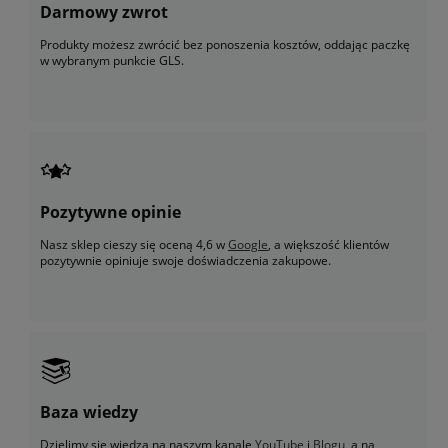
Darmowy zwrot
Produkty możesz zwrócić bez ponoszenia kosztów, oddając paczkę
w wybranym punkcie GLS.
Pozytywne opinie
Nasz sklep cieszy się oceną 4,6 w
Google
, a większość klientów
pozytywnie opiniuje swoje doświadczenia zakupowe.
Baza wiedzy
Dzielimy się wiedzą na naszym kanale
YouTube
i
Blogu
, a na