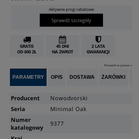
Aktywne progi rabatowe
Sprawdź szczegóły
GRATIS
45 DNI
2 LATA
OD 600 ZŁ
NA ZWROT
GWARANCJI
Przewiń w prawo »
PARAMETRY
OPIS
DOSTAWA
ŻARÓWKI
OP
Producent
Nowodvorski
Seria
Minimal Oak
Numer
9377
katalogowy
Kraj