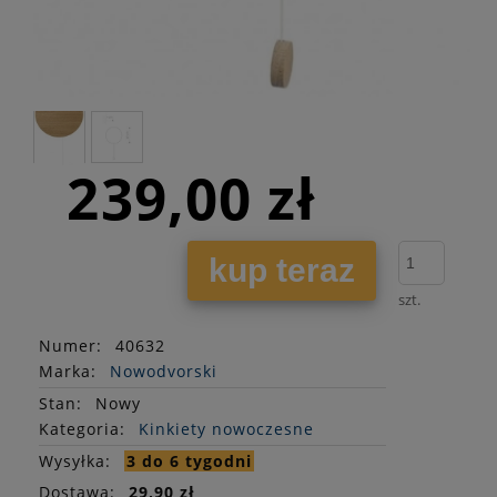
239,00 zł
kup teraz
szt.
Numer:
40632
Marka:
Nowodvorski
Stan
:
Nowy
Kategoria:
Kinkiety nowoczesne
Wysyłka:
3 do 6 tygodni
Dostawa:
29,90 zł