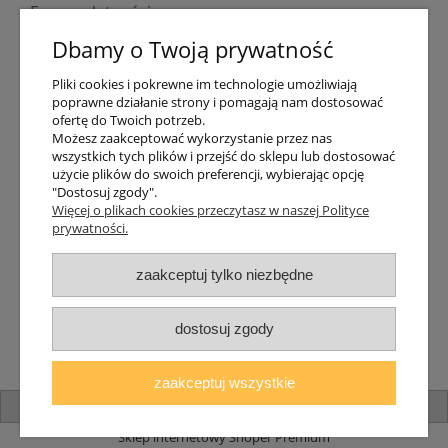
Formy płatności
Indywidualne wyceny
Dbamy o Twoją prywatność
Numer konta
PayPo kupujesz, nie płacisz
Pliki cookies i pokrewne im technologie umożliwiają
Progi rabatowe
poprawne działanie strony i pomagają nam dostosować
Promocje
ofertę do Twoich potrzeb.
Możesz zaakceptować wykorzystanie przez nas
wszystkich tych plików i przejść do sklepu lub dostosować
Dostawa
użycie plików do swoich preferencji, wybierając opcję
"Dostosuj zgody".
Czas wysyłki
Więcej o plikach cookies przeczytasz w naszej Polityce
Dostawa
prywatności.
Śledzenie przesyłki GLS
Śledzenie przesyłki DPD
zaakceptuj tylko niezbędne
Shipping abroad
Zarejestruj się
/
Zaloguj się
dostosuj zgody
Lampomat 2017 - 2026
zaakceptuj wszystkie
pokaż pełną wersję strony
Sklep internetowy Shoper Premium