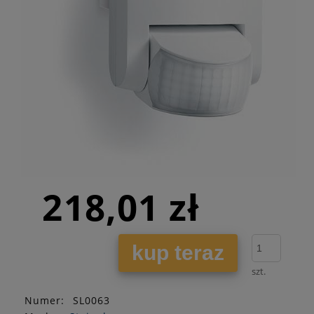
218,01 zł
kup teraz
szt.
Numer:
SL0063