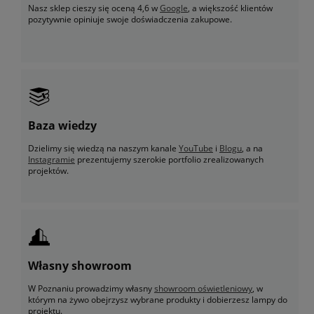
Nasz sklep cieszy się oceną 4,6 w
Google
, a większość klientów
pozytywnie opiniuje swoje doświadczenia zakupowe.
Baza wiedzy
Dzielimy się wiedzą na naszym kanale
YouTube
i
Blogu
, a na
Instagramie
prezentujemy szerokie portfolio zrealizowanych
projektów.
Własny showroom
W Poznaniu prowadzimy własny
showroom oświetleniowy
, w
którym na żywo obejrzysz wybrane produkty i dobierzesz lampy do
projektu.