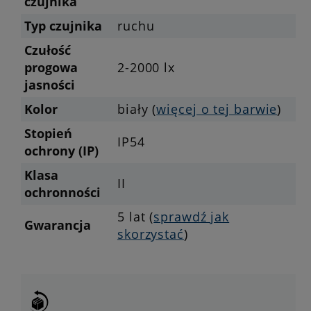
czujnika
Typ czujnika
ruchu
Czułość
progowa
2-2000 lx
jasności
Kolor
biały (
więcej o tej barwie
)
Stopień
IP54
ochrony (IP)
Klasa
II
ochronności
5 lat (
sprawdź jak
Gwarancja
skorzystać
)