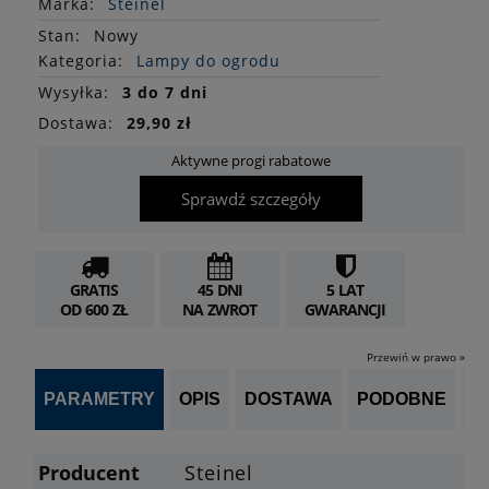
Marka:
Steinel
Stan
:
Nowy
Kategoria:
Lampy do ogrodu
Wysyłka:
3 do 7 dni
Dostawa:
29,90 zł
Aktywne progi rabatowe
Sprawdź szczegóły
GRATIS
45 DNI
5 LAT
OD 600 ZŁ
NA ZWROT
GWARANCJI
Przewiń w prawo »
PARAMETRY
OPIS
DOSTAWA
PODOBNE
OP
Producent
Steinel