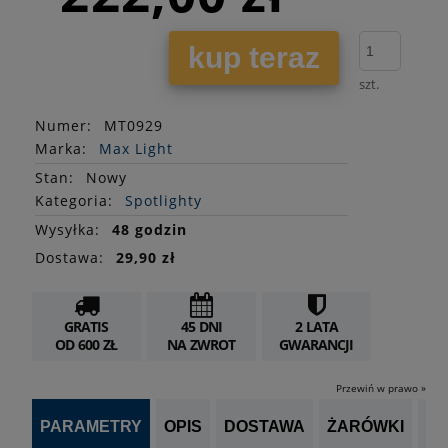
kup teraz
szt.
Numer:
MT0929
Marka:
Max Light
Stan
:
Nowy
Kategoria:
Spotlighty
Wysyłka:
48 godzin
Dostawa:
29,90 zł
GRATIS
45 DNI
2 LATA
OD 600 ZŁ
NA ZWROT
GWARANCJI
Przewiń w prawo »
PARAMETRY
OPIS
DOSTAWA
ŻARÓWKI
OP