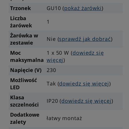
Trzonek
GU10 (
pokaż żarówki
)
Liczba
1
żarówek
Żarówka w
Nie (
sprawdź jak dobrać
)
zestawie
Moc
1 x 50 W (
dowiedz się
maksymalna
więcej
)
Napięcie (V)
230
Możliwość
Tak (
dowiedz się więcej
)
LED
Klasa
IP20 (
dowiedz się więcej
)
szczelności
Dodatkowe
łatwy montaż
zalety