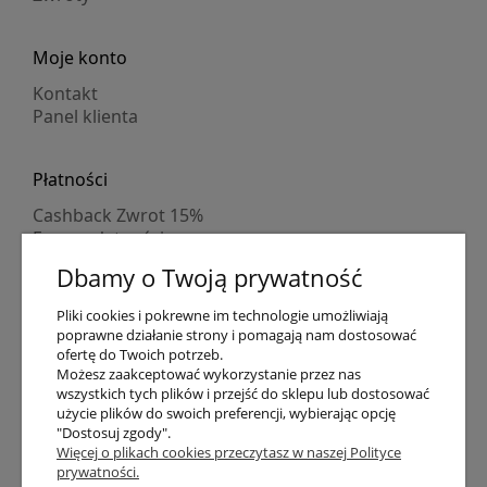
Moje konto
Kontakt
Panel klienta
Płatności
Cashback Zwrot 15%
Formy płatności
Indywidualne wyceny
Dbamy o Twoją prywatność
Numer konta
PayPo kupujesz, nie płacisz
Pliki cookies i pokrewne im technologie umożliwiają
Progi rabatowe
poprawne działanie strony i pomagają nam dostosować
Promocje
ofertę do Twoich potrzeb.
Możesz zaakceptować wykorzystanie przez nas
wszystkich tych plików i przejść do sklepu lub dostosować
Dostawa
użycie plików do swoich preferencji, wybierając opcję
"Dostosuj zgody".
Czas wysyłki
Więcej o plikach cookies przeczytasz w naszej Polityce
Dostawa
prywatności.